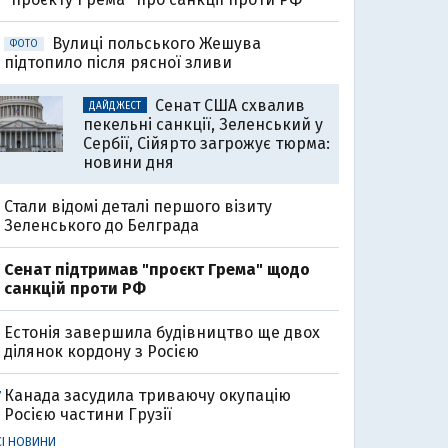
Вулиці польського Жешува
ФОТО
підтопило після рясної зливи
Сенат США схвалив
ДАЙДЖЕСТ
пекельні санкції, Зеленський у
Сербії, Сійярто загрожує тюрма:
новини дня
Стали відомі деталі першого візиту
Зеленського до Белграда
Cенат підтримав "проєкт Грема" щодо
санкцій проти РФ
Естонія завершила будівництво ще двох
ділянок кордону з Росією
Канада засудила триваючу окупацію
7
Росією частини Грузії
СІ НОВИНИ