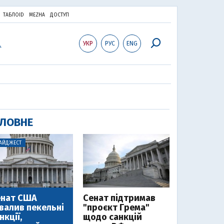
ТАБЛОID
MEZHA
ДОСТУП
УКР
РУС
ENG
ЛОВНЕ
АЙДЖЕСТ
енат США
Cенат підтримав
валив пекельні
"проєкт Грема"
нкції,
щодо санкцій