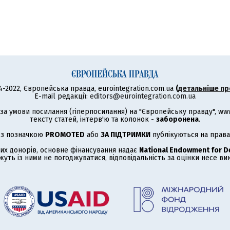
4-2022, Європейська правда, eurointegration.com.ua
(
детальніше пр
E-mail редакції:
editors@eurointegration.com.ua
а умови посилання (гіперпосилання) на "Європейську правду", www.
тексту статей, інтерв'ю та колонок -
заборонена
.
 з позначкою
PROMOTED
або
ЗА ПІДТРИМКИ
публікуються на права
их донорів, основне фінансування надає
National Endowment for 
жуть із ними не погоджуватися, відповідальність за оцінки несе в