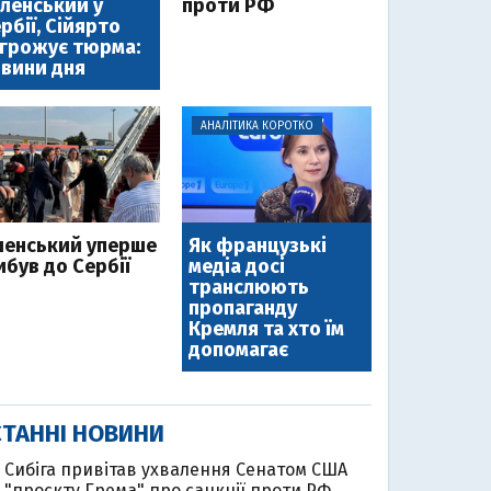
ленський у
проти РФ
рбії, Сійярто
грожує тюрма:
вини дня
АНАЛІТИКА КОРОТКО
ленський уперше
Як французькі
ибув до Сербії
медіа досі
транслюють
пропаганду
Кремля та хто їм
допомагає
ТАННІ НОВИНИ
Cибіга привітав ухвалення Сенатом США
"проєкту Грема" про санкції проти РФ