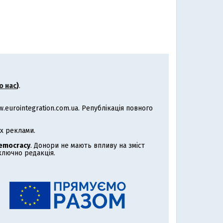
о нас
)
.
eurointegration.com.ua. Републікація повного
х реклами.
Democracy
. Донори не мають впливу на зміст
иключно редакція.