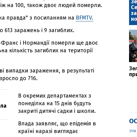
Зе
іж на 100, також двоє людей померли.
Се
за
ка правда" з посиланням на
BFMTV.
но
 613 заражень і 9 загиблих.
-Франс і Нормандії померли ще двоє
ьна кількість загиблих на території
Зе
ві випадки зараження, в результаті
пр
зросло до 716.
В окремих департаментах з
понеділка на 15 днів будуть
іла
закриті дитячі садки і школи.
ОС
Влада заявляє, що епідемія в
країні наразі виглядає
21:54