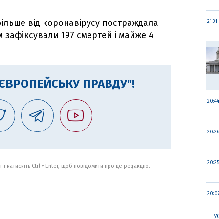
більше від коронавірусу постраждала
21:31
ам зафіксували 197 смертей і майже 4
"ЄВРОПЕЙСЬКУ ПРАВДУ"!
20:44
20:26
20:25
 і натисніть Ctrl + Enter, щоб повідомити про це редакцію.
20:0
У