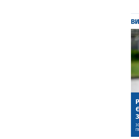
ВИ
Р
Є
З
3
П