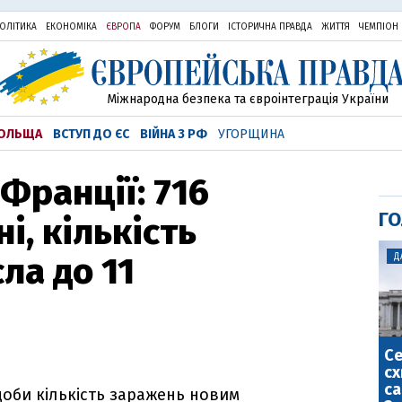
ОЛІТИКА
ЕКОНОМІКА
ЄВРОПА
ФОРУМ
БЛОГИ
ІСТОРИЧНА ПРАВДА
ЖИТТЯ
ЧЕМПІОН
Міжнародна безпека та євроінтеграція України
ОЛЬЩА
ВСТУП ДО ЄС
ВІЙНА З РФ
УГОРЩИНА
Франції: 716
ГО
і, кількість
ла до 11
Д
С
сх
са
доби кількість заражень новим