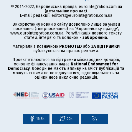
© 2014-2022, Європейська правда, eurointegration.com.ua
(
детальніше про нас
)
.
E-mail редакції:
editors@eurointegration.com.ua
Використання новин з сайту дозволено лише за умови
посилання (гіперпосилання) на "Європейську правду",
www.eurointegration.com.ua. Републікація повного тексту
статей, інтерв'ю та колонок -
заборонена
.
Матеріали з позначкою
PROMOTED
або
ЗА ПІДТРИМКИ
публікуються на правах реклами.
Проєкт втілюється за підтримки міжнародних донорів,
основне фінансування надає
National Endowment for
Democracy
. Донори не мають впливу на зміст публікацій та
можуть із ними не погоджуватися, відповідальність за
оцінки несе виключно редакція.
16,8k
20k