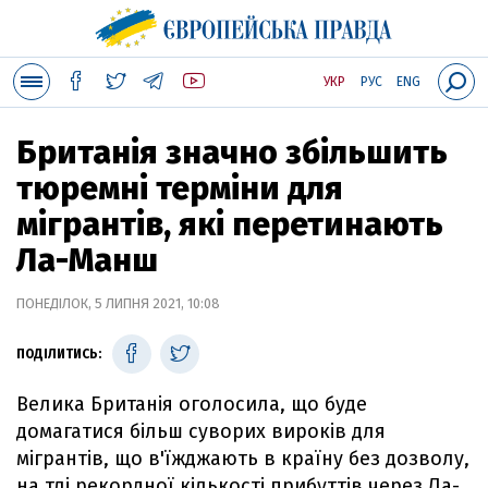
УКР
РУС
ENG
Британія значно збільшить
тюремні терміни для
мігрантів, які перетинають
Ла-Манш
ПОНЕДІЛОК, 5 ЛИПНЯ 2021, 10:08
ПОДІЛИТИСЬ:
Велика Британія оголосила, що буде
домагатися більш суворих вироків для
мігрантів, що в'їжджають в країну без дозволу,
на тлі рекордної кількості прибуттів через Ла-