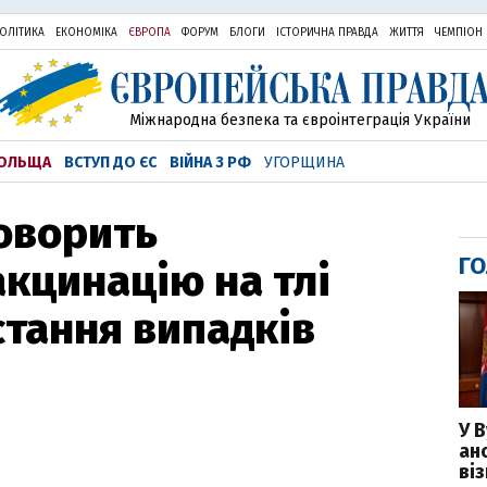
ОЛІТИКА
ЕКОНОМІКА
ЄВРОПА
ФОРУМ
БЛОГИ
ІСТОРИЧНА ПРАВДА
ЖИТТЯ
ЧЕМПІОН
Міжнародна безпека та євроінтеграція України
ОЛЬЩА
ВСТУП ДО ЄС
ВІЙНА З РФ
УГОРЩИНА
говорить
ГО
акцинацію на тлі
стання випадків
У 
ан
ві