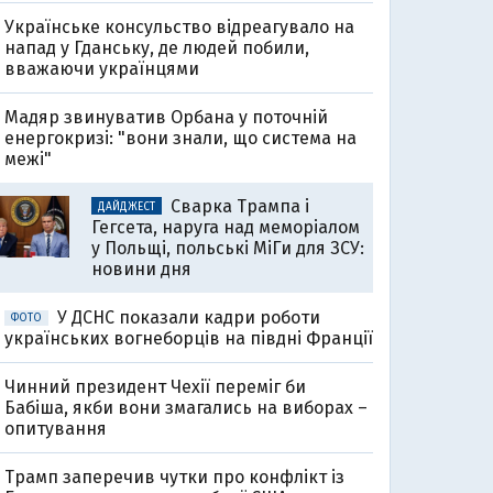
Українське консульство відреагувало на
напад у Гданську, де людей побили,
вважаючи українцями
Мадяр звинуватив Орбана у поточній
енергокризі: "вони знали, що система на
межі"
Сварка Трампа і
ДАЙДЖЕСТ
Гегсета, наруга над меморіалом
у Польщі, польські МіГи для ЗСУ:
новини дня
У ДСНС показали кадри роботи
ФОТО
українських вогнеборців на півдні Франції
Чинний президент Чехії переміг би
Бабіша, якби вони змагались на виборах –
опитування
Трамп заперечив чутки про конфлікт із