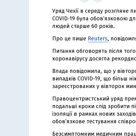
Уряд Чехії в середу розгляне п
COVID-19 була обов’язковою дл
людей старше 60 років.
Про це пише
Reuters
, повідомл
Питання обговорять після того
коронавірусу досягла рекордно
Влада повідомила, що у вівтор
випадків COVID-19, що більш ніж 
зареєстрованих у вівторок ми
Правоцентристський уряд прем’
подальші кроки слід зробити п
ізоляції в рамках нових заході
обов’язкове тестування співро
Безсимптомним медичним праці