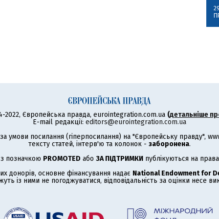
2
П
4-2022, Європейська правда, eurointegration.com.ua
(
детальніше пр
E-mail редакції:
editors@eurointegration.com.ua
а умови посилання (гіперпосилання) на "Європейську правду", www.
тексту статей, інтерв'ю та колонок -
заборонена
.
 з позначкою
PROMOTED
або
ЗА ПІДТРИМКИ
публікуються на права
их донорів, основне фінансування надає
National Endowment for 
жуть із ними не погоджуватися, відповідальність за оцінки несе в