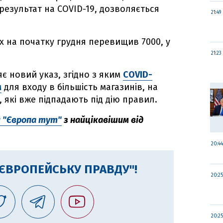
результат на COVID-19, дозволяється
21:49
ких на початку грудня перевищив 7000, у
21:23
яє новий указ, згідно з яким
COVID-
м
для входу в більшість магазинів, на
, які вже підпадають під дію правил.
л "Європа тут"
з найцікавішим від
20:44
"ЄВРОПЕЙСЬКУ ПРАВДУ"!
20:25
20:25