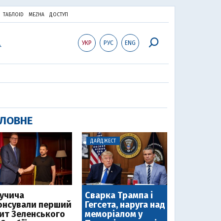
ТАБЛОID
MEZHA
ДОСТУП
УКР
РУС
ENG
ЛОВНЕ
ДАЙДЖЕСТ
Вучича
Сварка Трампа і
онсували перший
Гегсета, наруга над
зит Зеленського
меморіалом у