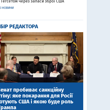
Гегсетом через запаси зброї США
СІ НОВИНИ
БІР РЕДАКТОРА
енат пробиває санкційну
тіну: яке покарання для Росії
отують США і якою буде роль
Трампа