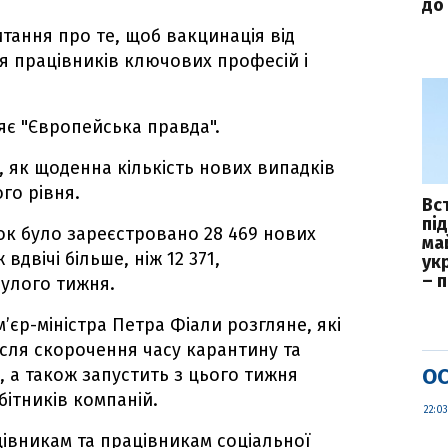
до 
итання про те, щоб вакцинація від
я працівників ключових професій і
яє "Європейська правда".
, як щоденна кількість нових випадків
го рівня.
Вс
пі
ок було зареєстровано 28 469 нових
ма
вдвічі більше, ніж 12 371,
укр
– 
нулого тижня.
єр-міністра Петра Фіали розгляне, які
ісля скорочення часу карантину та
ОС
в, а також запустить з цього тижня
бітників компаній.
22:03
вникам та працівникам соціальної