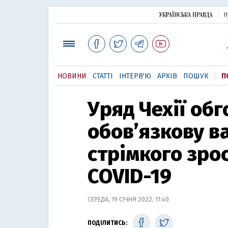
П
НОВИНИ
СТАТТІ
ІНТЕРВ'Ю
АРХІВ
ПОШУК
П
Уряд Чехії об
обов’язкову в
стрімкого зро
COVID-19
СЕРЕДА, 19 СІЧНЯ 2022, 11:40
ПОДІЛИТИСЬ: