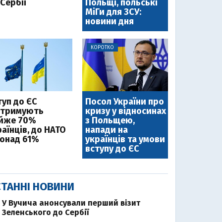
Сербії
Польщі, польські
МіГи для ЗСУ:
новини дня
КОРОТКО
туп до ЄС
Посол України про
дтримують
кризу у відносинах
йже 70%
з Польщею,
аїнців, до НАТО
напади на
понад 61%
українців та умови
вступу до ЄС
ТАННІ НОВИНИ
У Вучича анонсували перший візит
Зеленського до Сербії