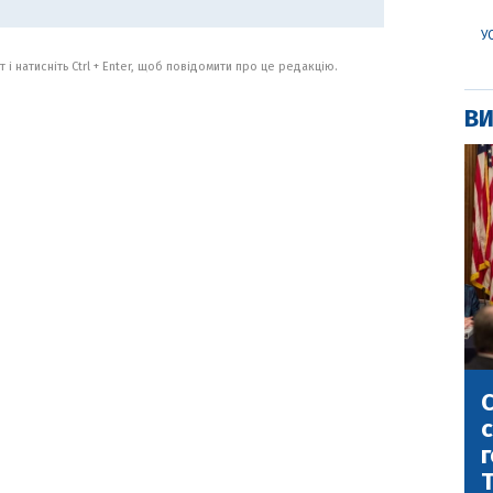
У
 і натисніть Ctrl + Enter, щоб повідомити про це редакцію.
ВИ
С
с
г