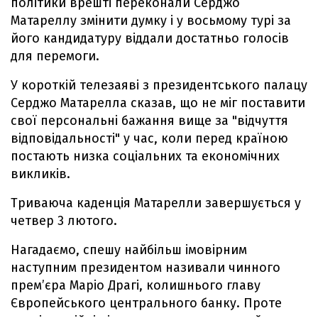
політики врешті переконали Серджо
Матареллу змінити думку і у восьмому турі за
його кандидатуру віддали достатньо голосів
для перемоги.
У короткій телезаяві з президентського палацу
Серджо Матарелла сказав, що не міг поставити
свої персональні бажання вище за "відчуття
відповідальності" у час, коли перед країною
постають низка соціальних та економічних
викликів.
Триваюча каденція Матарелли завершується у
четвер 3 лютого.
Нагадаємо, спешу найбільш імовірним
наступним президентом називали чинного
прем’єра Маріо Драгі, колишнього главу
Європейського центрального банку. Проте