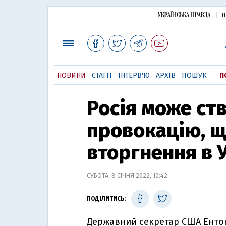
П
НОВИНИ
СТАТТІ
ІНТЕРВ'Ю
АРХІВ
ПОШУК
П
Росія може ст
провокацію, щ
вторгнення в 
СУБОТА, 8 СІЧНЯ 2022, 10:42
ПОДІЛИТИСЬ:
Державний секретар США Ентоні