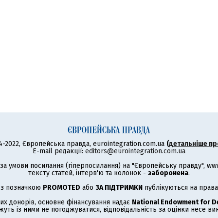
4-2022, Європейська правда, eurointegration.com.ua
(
детальніше пр
E-mail редакції:
editors@eurointegration.com.ua
а умови посилання (гіперпосилання) на "Європейську правду", www.
тексту статей, інтерв'ю та колонок -
заборонена
.
 з позначкою
PROMOTED
або
ЗА ПІДТРИМКИ
публікуються на права
их донорів, основне фінансування надає
National Endowment for 
жуть із ними не погоджуватися, відповідальність за оцінки несе в