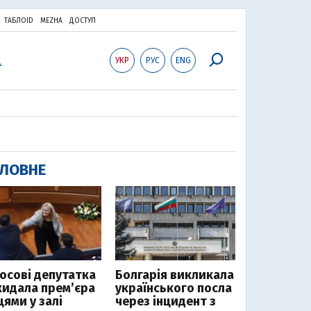
ТАБЛОID
MEZHA
ДОСТУП
УКР
РУС
ENG
ЛОВНЕ
Косові депутатка
Болгарія викликала
кидала прем’єра
українського посла
цями у залі
через інцидент з