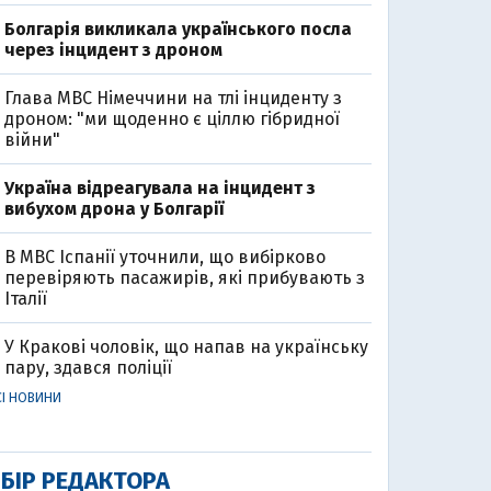
Болгарія викликала українського посла
через інцидент з дроном
Глава МВС Німеччини на тлі інциденту з
дроном: "ми щоденно є ціллю гібридної
війни"
Україна відреагувала на інцидент з
вибухом дрона у Болгарії
В МВС Іспанії уточнили, що вибірково
перевіряють пасажирів, які прибувають з
Італії
У Кракові чоловік, що напав на українську
пару, здався поліції
СІ НОВИНИ
БІР РЕДАКТОРА