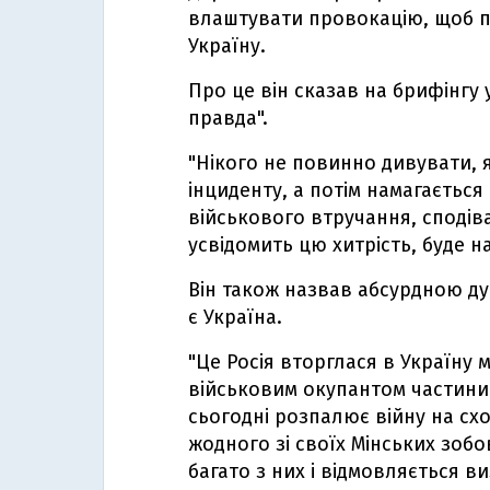
влаштувати провокацію, щоб п
Україну.
Про це він сказав на брифінгу
правда".
"Нікого не повинно дивувати, я
інциденту, а потім намагаєтьс
військового втручання, сподіва
усвідомить цю хитрість, буде на
Він також назвав абсурдною дум
є Україна.
"Це Росія вторглася в Україну м
військовим окупантом частини 
сьогодні розпалює війну на схо
жодного зі своїх Мінських зоб
багато з них і відмовляється в