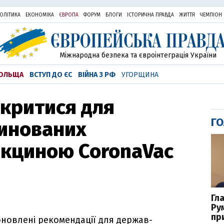
ОЛІТИКА
ЕКОНОМІКА
ЄВРОПА
ФОРУМ
БЛОГИ
ІСТОРИЧНА ПРАВДА
ЖИТТЯ
ЧЕМПІОН
Міжнародна безпека та євроінтеграція України
ОЛЬЩА
ВСТУП ДО ЄС
ВІЙНА З РФ
УГОРЩИНА
дкритися для
ГО
цинованих
акциною CoronaVac
Гл
Ру
пр
оновлені рекомендації для держав-