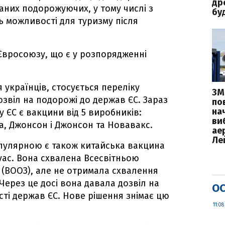
дро
аних подорожуючих, у тому числі з
бу
ь можливості для туризму після
 Євросоюзу, що є у розпорядженні
 українців, стосується переліку
ЗМ
звіл на подорожі до держав ЄС. Зараз
пов
на
 ЄС є вакцини від 5 виробників:
ви
, Джонсон і Джонсон та Новавакс.
ае
Ле
опулярною є також китайська вакцина
ovac. Вона схвалена Всесвітньою
 (ВООЗ), але не отримала схвалення
Через це досі вона давала дозвіл на
ОС
сті держав ЄС. Нове рішення знімає цю
11:08