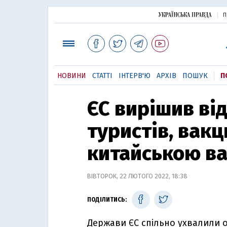
П
НОВИНИ
СТАТТІ
ІНТЕРВ'Ю
АРХІВ
ПОШУК
П
ЄС вирішив ві
туристів, вак
китайською в
ВІВТОРОК, 22 ЛЮТОГО 2022, 18:38
ПОДІЛИТИСЬ:
Держави ЄС спільно ухвалили 