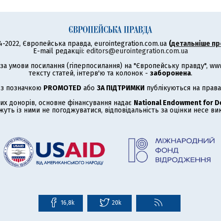
4-2022, Європейська правда, eurointegration.com.ua
(
детальніше пр
E-mail редакції:
editors@eurointegration.com.ua
а умови посилання (гіперпосилання) на "Європейську правду", www.
тексту статей, інтерв'ю та колонок -
заборонена
.
 з позначкою
PROMOTED
або
ЗА ПІДТРИМКИ
публікуються на права
их донорів, основне фінансування надає
National Endowment for 
жуть із ними не погоджуватися, відповідальність за оцінки несе в
16,8k
20k