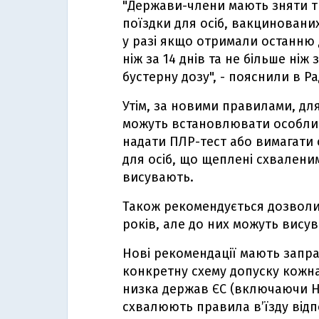
"Держави-члени мають зняти т
поїздки для осіб, вакцинован
у разі якщо отримали останню 
ніж за 14 днів та не більше ніж
бустерну дозу", - пояснили в Рад
Утім, за новими правилами, д
можуть встановлювати особливі
надати ПЛР-тест або вимагати 
для осіб, що щеплені схвалени
висувають.
Також рекомендується дозволит
років, але до них можуть вису
Нові рекомендації мають запра
конкретну схему допуску кожн
низка держав ЄС (включаючи Н
схвалюють правила в’їзду відп