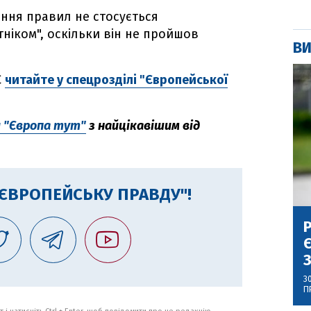
ння правил не стосується
ніком", оскільки він не пройшов
ВИ
С
читайте у спецрозділі "Європейської
л "Європа тут"
з найцікавішим від
"ЄВРОПЕЙСЬКУ ПРАВДУ"!
Р
Є
З
3
П