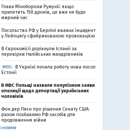
Глава Міноборони Румунії: якщо
прилетить 150 дронів, це вже не буде
мирний час
Посольство РФ у Берліні вважає інцидент
0
у Лейпцигу сфабрикованою провокацією
В Єврокомісії дорікнули Іспанії за
перевірки італійських мандрівників
В Україні почала роботу нова посол
ФОТО
Естонії
В МВС Польщі назвали популізмом заяви
опозиції щодо депортації українських
чоловіків
Фон дер Ляєн про рішення Сенату США:
0
разом позбавимо РФ засобів для
продовження війни
СІ НОВИНИ