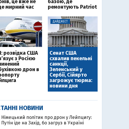
нів, це вже не
базою, де
де мирний час
ремонтують Patriot
ДАЙДЖЕСТ
І: розвідка США
Сенат США
’язує з Росією
схвалив пекельні
чинений
санкції,
бухівкою дрон в
Зеленський у
ропорту
Сербії, Сійярто
йпцига
загрожує тюрма:
новини дня
ТАННІ НОВИНИ
Німецький політик про дрон у Лейпцигу:
Путін іде на Захід, бо загруз в Україні