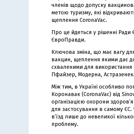
членів щодо допуску вакцинов
метою туризму, які відкривают
щеплення CoronaVac.
Про це йдеться у рішенні Ради
ЄвроПравди.
Ключова зміна, що має вагу для
вакцин, щеплення якими дає до
схваленими для використання у
Пфайзер, Модерна, Астразенека
Між тим, в Україні особливо п
Коронавак (CoronaVac) від Sin
організацією охорони здоров’я
для застосування в самому ЄС. 
в’їзд лише до невеликої кілько
проблему.