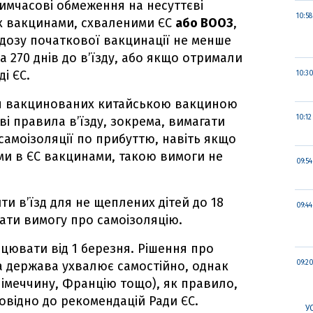
имчасові обмеження на несуттєві
10:58
их вакцинами, схваленими ЄС
або ВООЗ
,
дозу початкової вакцинації не менше
 за 270 днів до в’їзду, або якщо отримали
і ЄС.
10:3
ля вакцинованих китайською вакциною
10:12
 правила в’їзду, зокрема, вимагати
самоізоляції по прибуттю, навіть якщо
ми в ЄС вакцинами, такою вимоги не
09:54
и в’їзд для не щеплених дітей до 18
09:44
вати вимогу про самоізоляцію.
цювати від 1 березня. Рішення про
а держава ухвалює самостійно, однак
09:2
імеччину, Францію тощо), як правило,
овідно до рекомендацій Ради ЄС.
У