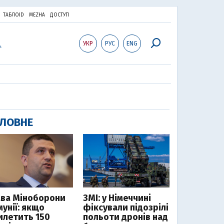
ТАБЛОID
MEZHA
ДОСТУП
УКР
РУС
ENG
ЛОВНЕ
ава Міноборони
ЗМІ: у Німеччині
мунії: якщо
фіксували підозрілі
илетить 150
польоти дронів над