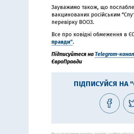
Зауважимо також, що послабле
вакцинованих російським "Спут
перевірку ВООЗ.
Все про ковідні обмеження в Є
правди"
.
Підписуйтеся на
Telegram-кана
ЄвроПравди
ПІДПИСУЙСЯ НА 