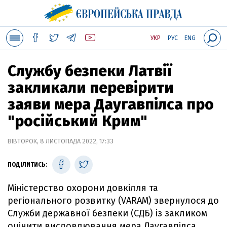
УКР
РУС
ENG
Службу безпеки Латвії
закликали перевірити
заяви мера Даугавпілса про
"російський Крим"
ВІВТОРОК, 8 ЛИСТОПАДА 2022, 17:33
ПОДІЛИТИСЬ:
Міністерство охорони довкілля та
регіонального розвитку (VARAM) звернулося до
Служби державної безпеки (СДБ) із закликом
оцінити висловлювання мера Даугавпілса