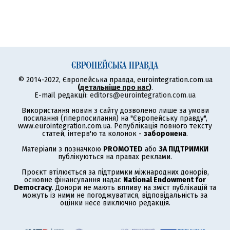
© 2014-2022, Європейська правда, eurointegration.com.ua
(
детальніше про нас
)
.
E-mail редакції:
editors@eurointegration.com.ua
Використання новин з сайту дозволено лише за умови
посилання (гіперпосилання) на "Європейську правду",
www.eurointegration.com.ua. Републікація повного тексту
статей, інтерв'ю та колонок -
заборонена
.
Матеріали з позначкою
PROMOTED
або
ЗА ПІДТРИМКИ
публікуються на правах реклами.
Проєкт втілюється за підтримки міжнародних донорів,
основне фінансування надає
National Endowment for
Democracy
. Донори не мають впливу на зміст публікацій та
можуть із ними не погоджуватися, відповідальність за
оцінки несе виключно редакція.