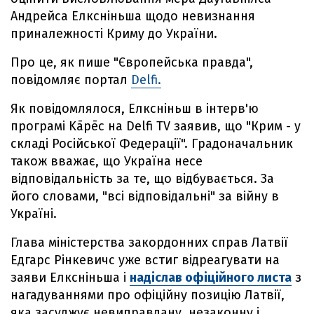
Андрейса Елксніньша щодо невизнання
приналежності Криму до України.
Про це, як пише "Європейська правда",
повідомляє портал
Delfi.
Як повідомлялося, Елксніньш в інтерв'ю
програмі Kāpēc на Delfi TV заявив, що "Крим - у
складі Російської Федерації". Градоначальник
також вважає, що Україна несе
відповідальність за те, що відбувається. За
його словами, "всі відповідальні" за війну в
Україні.
Глава міністерства закордонних справ Латвії
Едгарс Рінкевичс уже встиг відреагувати на
заяви Елксніньша і
надіслав офіційного листа
з
нагадуваннями про офіційну позицію Латвії,
яка засуджує невиправдану, незаконну і