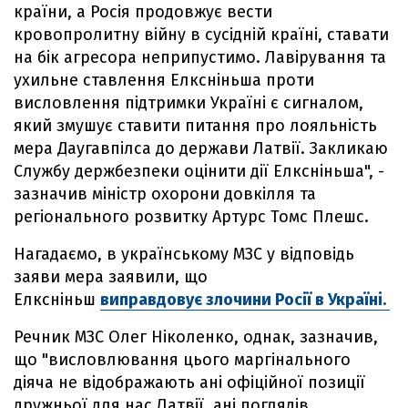
країни, а Росія продовжує вести
кровопролитну війну в сусідній країні, ставати
на бік агресора неприпустимо. Лавірування та
ухильне ставлення Елксніньша проти
висловлення підтримки Україні є сигналом,
який змушує ставити питання про лояльність
мера Даугавпілса до держави Латвії. Закликаю
Службу держбезпеки оцінити дії Елксніньша", -
зазначив міністр охорони довкілля та
регіонального розвитку Артурс Томс Плешс.
Нагадаємо, в українському МЗС у відповідь
заяви мера заявили, що
Елксніньш
виправдовує злочини Росії в Україні.
Речник МЗС Олег Ніколенко, однак, зазначив,
що "висловлювання цього маргінального
діяча не відображають ані офіційної позиції
дружньої для нас Латвії, ані поглядів