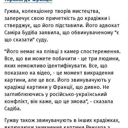
Гужва, колекціонер творів мистецтва,
заперечує свою причетність до крадіжки і
стверджує, що його підставили. Його адвокат
Саміра Будіба заявила, що обвинуваченому "є
що сказати" суду.
"Його немає на плівці з камер спостереження.
Все, що ви можете побачити - це три людини,
яких неможливо ідентифікувати. Все, що
показано на відео, - це момент викрадення
картини, але це все. Його звинувачують у
крадіжці картини у Франції, що дивно. Не
заглиблюючись у російсько-український
конфлікт, він каже, що це змова", - сказала
Садіба.
Гужву також звинувачують в інших крадіжках,
включаючи зникнення картини Ренуара з