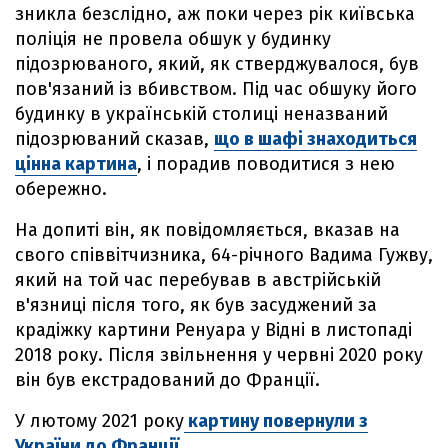
зникла безслідно, аж поки через рік київська
поліція не провела обшук у будинку
підозрюваного, який, як стверджувалося, був
пов'язаний із вбивством. Під час обшуку його
будинку в українській столиці неназваний
підозрюваний сказав,
що в шафі знаходиться
цінна картина
, і порадив поводитися з нею
обережно.
На допиті він, як повідомляється, вказав на
свого співвітчизника, 64-річного Вадима Гужву,
який на той час перебував в австрійській
в'язниці після того, як був засуджений за
крадіжку картини Ренуара у Відні в листопаді
2018 року. Після звільнення у червні 2020 року
він був екстрадований до Франції.
У лютому 2021 року
картину повернули з
України до Франції.