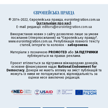
© 2014-2022, Європейська правда, eurointegration.com.ua
(
детальніше про нас
)
.
E-mail редакції:
editors@eurointegration.com.ua
Використання новин з сайту дозволено лише за умови
посилання (гіперпосилання) на "Європейську правду",
www.eurointegration.com.ua. Републікація повного тексту
статей, інтерв'ю та колонок -
заборонена
.
Матеріали з позначкою
PROMOTED
або
ЗА ПІДТРИМКИ
публікуються на правах реклами.
Проєкт втілюється за підтримки міжнародних донорів,
основне фінансування надає
National Endowment for
Democracy
. Донори не мають впливу на зміст публікацій та
можуть із ними не погоджуватися, відповідальність за
оцінки несе виключно редакція.