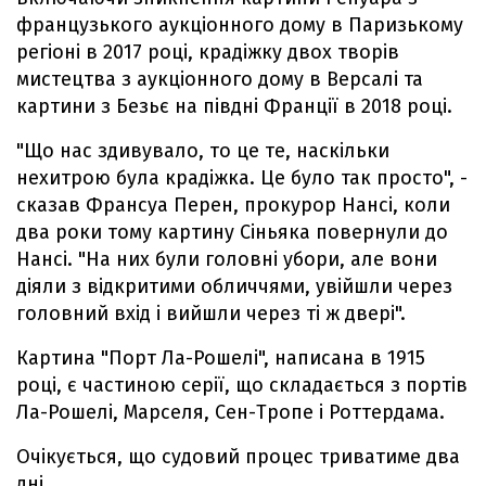
французького аукціонного дому в Паризькому
регіоні в 2017 році, крадіжку двох творів
мистецтва з аукціонного дому в Версалі та
картини з Безьє на півдні Франції в 2018 році.
"Що нас здивувало, то це те, наскільки
нехитрою була крадіжка. Це було так просто", -
сказав Франсуа Перен, прокурор Нансі, коли
два роки тому картину Сіньяка повернули до
Нансі. "На них були головні убори, але вони
діяли з відкритими обличчями, увійшли через
головний вхід і вийшли через ті ж двері".
Картина "Порт Ла-Рошелі", написана в 1915
році, є частиною серії, що складається з портів
Ла-Рошелі, Марселя, Сен-Тропе і Роттердама.
Очікується, що судовий процес триватиме два
дні.