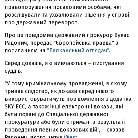
правопорушення посадовими особами, які
розслідували та ухвалювали рішення у справі
про державний переворот.
Про це повідомив державний прокурор Вукас
Радонич, передає "Європейська правда" з
посиланням на
"Балканський оглядач"
.
Серед доказів, які вивчаються – листування
суддів.
"У тому кримінальному провадженні, в якому
триває слідство, як докази серед іншого
використовуватимуть повідомлення з додатка
SKY ECC, а також інші електронні докази, які
були подані до Спеціальної державної
прокуратури або були отримані в результаті
проведення певних доказових дій", – сказав
Радонич, якого цитує
Vijesti.