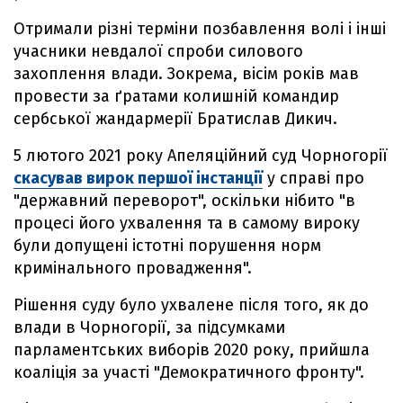
Отримали різні терміни позбавлення волі і інші
учасники невдалої спроби силового
захоплення влади. Зокрема, вісім років мав
провести за ґратами колишній командир
сербської жандармерії Братислав Дикич.
5 лютого 2021 року Апеляційний суд Чорногорії
скасував вирок першої інстанції
у справі про
"державний переворот", оскільки нібито "в
процесі його ухвалення та в самому вироку
були допущені істотні порушення норм
кримінального провадження".
Рішення суду було ухвалене після того, як до
влади в Чорногорії, за підсумками
парламентських виборів 2020 року, прийшла
коаліція за участі "Демократичного фронту".