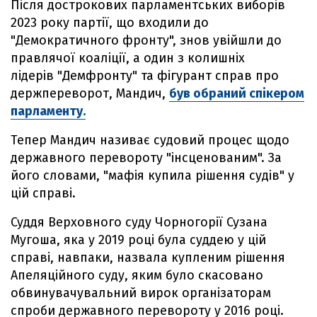
Після дострокових парламентських виборів
2023 року партії, що входили до
"Демократичного фронту", знов увійшли до
правлячої коаліції, а один з колишніх
лідерів "Демфронту" та фігурант справ про
держпереворот, Мандич,
був обраний спікером
парламенту.
Тепер Мандич називає судовий процес щодо
державного перевороту "інсценованим". За
його словами, "мафія купила рішення судів" у
цій справі.
Суддя Верховного суду Чорногорії Сузана
Мугоша, яка у 2019 році була суддею у цій
справі, навпаки, назвала купленим рішення
Апеляційного суду, яким було скасовано
обвинувачувальний вирок організаторам
спроби державного перевороту у 2016 році.