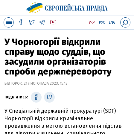
УКР
РУС
ENG
У Чорногорії відкрили
справу щодо суддів, що
засудили організаторів
спроби держперевороту
ВІВТОРОК, 21 ЛИСТОПАДА 2023, 15:13
ПОДІЛИТИСЬ:
У Спеціальній державній прокуратурі (SDT)
Чорногорії відкрили кримінальне
провадження з метою встановлення підстав
для підозри у вчиненні кримінального