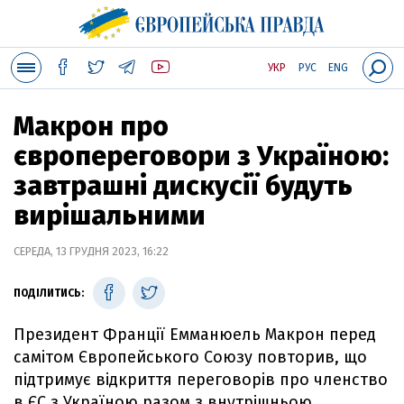
УКР
РУС
ENG
Макрон про
європереговори з Україною:
завтрашні дискусії будуть
вирішальними
СЕРЕДА, 13 ГРУДНЯ 2023, 16:22
ПОДІЛИТИСЬ:
Президент Франції Емманюель Макрон перед
самітом Європейського Союзу повторив, що
підтримує відкриття переговорів про членство
в ЄС з Україною разом з внутрішньою