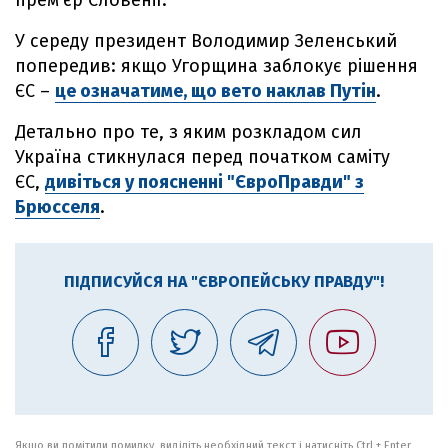
прем'єр Словенії.
У середу президент Володимир Зеленський
попередив: якщо Угорщина заблокує рішення
ЄС –
це означатиме, що вето наклав Путін
.
Детально про те, з яким розкладом сил
Україна стикнулася перед початком саміту
ЄС,
дивіться у поясненні "ЄвроПравди" з
Брюсселя
.
ПІДПИСУЙСЯ НА "ЄВРОПЕЙСЬКУ ПРАВДУ"!
Якщо ви помітили помилку, виділіть необхідний текст і натисніть Ctrl + Enter,