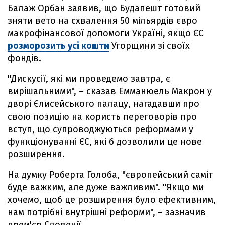
Балаж Орбан заявив, що Будапешт готовий
зняти вето на схвалення 50 мільярдів євро
макрофінансової допомоги Україні, якщо ЄС
розморозить усі кошти
Угорщини зі своїх
фондів.
"Дискусії, які ми проведемо завтра, є
вирішальними", – сказав Емманюель Макрон у
дворі Єлисейського палацу, нагадавши про
свою позицію на користь переговорів про
вступ, що супроводжуються реформами у
функціонуванні ЄС, які б дозволили це нове
розширення.
На думку Роберта Голоба, "європейський саміт
буде важким, але дуже важливим". "Якщо ми
хочемо, щоб це розширення було ефективним,
нам потрібні внутрішні реформи", – зазначив