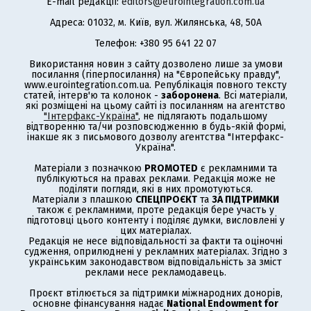
E-mail редакції:
editors@eurointegration.com.ua
Адреса: 01032, м. Київ, вул. Жилянська, 48, 50А
Телефон: +380 95 641 22 07
Використання новин з сайту дозволено лише за умови
посилання (гіперпосилання) на "Європейську правду",
www.eurointegration.com.ua. Републікація повного тексту
статей, інтерв'ю та колонок -
заборонена
. Всі матеріали,
які розміщені на цьому сайті із посиланням на агентство
"Інтерфакс-Україна"
, не підлягають подальшому
відтворенню та/чи розповсюдженню в будь-якій формі,
інакше як з письмового дозволу агентства "Інтерфакс-
Україна".
Матеріали з позначкою
PROMOTED
є рекламними та
публікуються на правах реклами. Редакція може не
поділяти погляди, які в них промотуються.
Матеріали з плашкою
СПЕЦПРОЄКТ
та
ЗА ПІДТРИМКИ
також є рекламними, проте редакція бере участь у
підготовці цього контенту і поділяє думки, висловлені у
цих матеріалах.
Редакція не несе відповідальності за факти та оціночні
судження, оприлюднені у рекламних матеріалах. Згідно з
українським законодавством відповідальність за зміст
реклами несе рекламодавець.
Проєкт втілюється за підтримки міжнародних донорів,
основне фінансування надає
National Endowment for