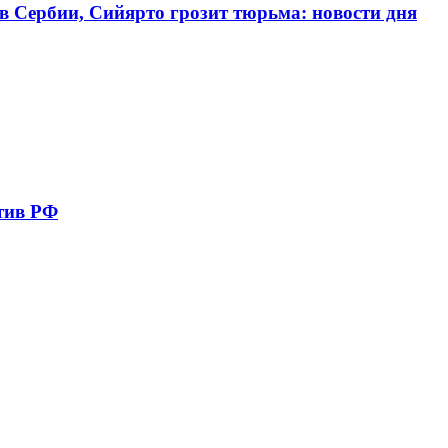
в Сербии, Сийярто грозит тюрьма: новости дня
тив РФ