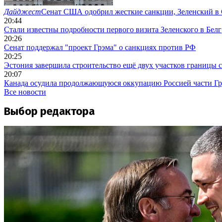
Дайджест
Сенат США одобрил жесткие санкции, Зеленский в 
20:44
Стали известны подробности первого визита Зеленского в Белг
20:26
Сенат поддержал "проект Грэма" о санкциях против РФ
20:25
Эстония завершила строительство ещё двух участков границы 
20:07
Канада осудила продолжающуюся оккупацию Россией части Г
Все новости
Выбор редактора