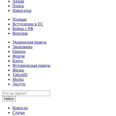
Архив
Поиск
Навигатор
Польша
Вступление в ЕС
Война с РФ
Венгрия
Украинская правда
Экономика
Европа
Форум
Блоги
Историческая правда
Жизнь
ТаблоID
Mezha
Доступ
Новости
Статьи