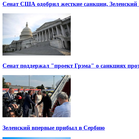
Сенат США одобрил жесткие санкции, Зеленский 
Сенат поддержал "проект Грэма" о санкциях про
Зеленский впервые прибыл в Сербию