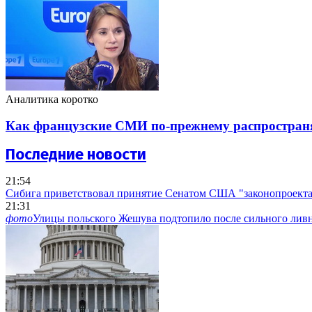
Аналитика коротко
Как французские СМИ по-прежнему распространя
Последние новости
21:54
Сибига приветствовал принятие Сенатом США "законопроекта
21:31
фото
Улицы польского Жешува подтопило после сильного лив