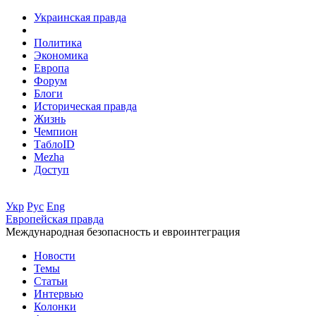
Украинская правда
Политика
Экономика
Европа
Форум
Блоги
Историческая правда
Жизнь
Чемпион
ТаблоID
Mezha
Доступ
Укр
Рус
Eng
Европейская правда
Международная безопасность и евроинтеграция
Новости
Темы
Статьи
Интервью
Колонки