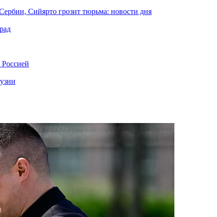
Сербии, Сийярто грозит тюрьма: новости дня
рад
с Россией
рузии