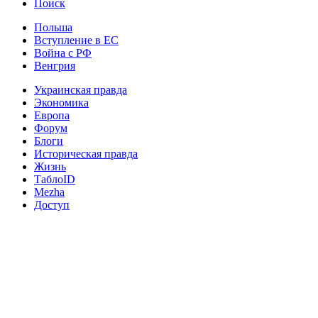
Поиск
Польша
Вступление в ЕС
Война с РФ
Венгрия
Украинская правда
Экономика
Европа
Форум
Блоги
Историческая правда
Жизнь
ТаблоID
Mezha
Доступ