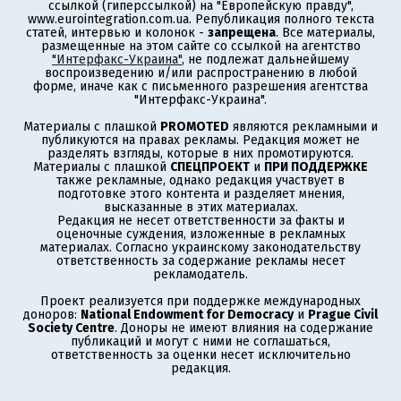
ссылкой (гиперссылкой) на "Европейскую правду",
www.eurointegration.com.ua. Републикация полного текста
статей, интервью и колонок -
запрещена
. Все материалы,
размещенные на этом сайте со ссылкой на агентство
"Интерфакс-Украина"
, не подлежат дальнейшему
воспроизведению и/или распространению в любой
форме, иначе как с письменного разрешения агентства
"Интерфакс-Украина".
Материалы с плашкой
PROMOTED
являются рекламными и
публикуются на правах рекламы. Редакция может не
разделять взгляды, которые в них промотируются.
Материалы с плашкой
СПЕЦПРОЕКТ
и
ПРИ ПОДДЕРЖКЕ
также рекламные, однако редакция участвует в
подготовке этого контента и разделяет мнения,
высказанные в этих материалах.
Редакция не несет ответственности за факты и
оценочные суждения, изложенные в рекламных
материалах. Согласно украинскому законодательству
ответственность за содержание рекламы несет
рекламодатель.
Проект реализуется при поддержке международных
доноров:
National Endowment for Democracy
и
Prague Civil
Society Centre
. Доноры не имеют влияния на содержание
публикаций и могут с ними не соглашаться,
ответственность за оценки несет исключительно
редакция.