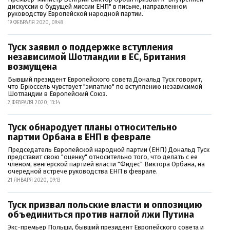
дискуссии о будущей миссии ЕНП" в письме, направленном
руководству Европейской народной партии.
19 ФЕВРАЛЯ 2020, 09:48
Туск заявил о поддержке вступления
независимой Шотландии в ЕС, Британия
возмущена
Бывший президент Европейского совета Дональд Туск говорит,
что Брюссель чувствует "эмпатию" по вступлению независимой
Шотландии в Европейский Союз.
2 ФЕВРАЛЯ 2020, 13:14
Туск обнародует планы относительно
партии Орбана в ЕНП в феврале
Председатель Европейской народной партии (ЕНП) Дональд Туск
представит свою "оценку" относительно того, что делать с ее
членом, венгерской партией власти "Фидес" Виктора Орбана, на
очередной встрече руководства ЕНП в феврале.
21 ЯНВАРЯ 2020, 09:13
Туск призвал польские власти и оппозицию
объединиться против наглой лжи Путина
Экс-премьер Польши, бывший президент Европейского совета и