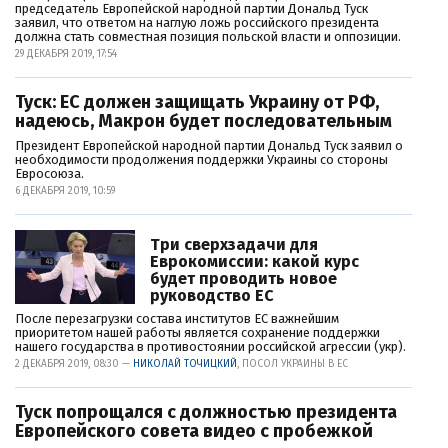
председатель Европейской народной партии Дональд Туск
заявил, что ответом на наглую ложь российского президента
должна стать совместная позиция польской власти и оппозиции.
29 ДЕКАБРЯ 2019, 17:54
Туск: ЕС должен защищать Украину от РФ,
надеюсь, Макрон будет последовательным
Президент Европейской народной партии Дональд Туск заявил о
необходимости продолжения поддержки Украины со стороны
Евросоюза.
6 ДЕКАБРЯ 2019, 10:59
Три сверхзадачи для
Еврокомиссии: какой курс
будет проводить новое
руководство ЕС
После перезагрузки состава институтов ЕС важнейшим
приоритетом нашей работы является сохранение поддержки
нашего государства в противостоянии российской агрессии (укр).
2 ДЕКАБРЯ 2019, 08:30 —
НИКОЛАЙ ТОЧИЦКИЙ
, ПОСОЛ УКРАИНЫ В ЕС
Туск попрощался с должностью президента
Европейского совета видео с пробежкой