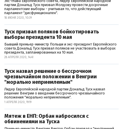
Экс-глава Европейского совета, лидер Европейской народной
партии Дональд Туск призвал Молдову провести досрочные
парламентские выборы - учитывая то, что действующий
парламент "дисфункционален".
18 ИЮНЯ 2020, 10:39
Туск призвал поляков бойкотировать
выборы президента 10 мая
Бывший премьер-министр Польши и экс-президент Европейского
совета Дональд Туск призвал поляков не участвовать в выборах
президента, запланированных на 10 мая.
28 АПРЕЛЯ 2020, 14:41
Туск назвал решение о бессрочном
чрезвычайном положении в Венгрии
"морально неприемлемым"
Лидер Европейской народной партии Дональд Туск назвал
решение Венгрии о введении бессрочного чрезвычайного
положения "морально неприемлемым".
1 АПРЕЛЯ 2020, 19:19
Мятеж в ЕНП: Орбан набросился с
обвинениями на Туска
Премьер-министр Венгрии Виктор Орбан призвал к "внутренней