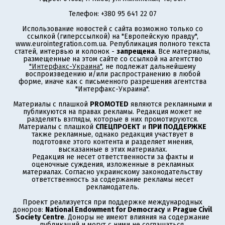
Телефон: +380 95 641 22 07
Использование новостей с сайта возможно только со
ссылкой (гиперссылкой) на "Европейскую правду",
www.eurointegration.com.ua. Републикация полного текста
статей, интервью и колонок -
запрещена
. Все материалы,
размещенные на этом сайте со ссылкой на агентство
"Интерфакс-Украина"
, не подлежат дальнейшему
воспроизведению и/или распространению в любой
форме, иначе как с письменного разрешения агентства
"Интерфакс-Украина".
Материалы с плашкой
PROMOTED
являются рекламными и
публикуются на правах рекламы. Редакция может не
разделять взгляды, которые в них промотируются.
Материалы с плашкой
СПЕЦПРОЕКТ
и
ПРИ ПОДДЕРЖКЕ
также рекламные, однако редакция участвует в
подготовке этого контента и разделяет мнения,
высказанные в этих материалах.
Редакция не несет ответственности за факты и
оценочные суждения, изложенные в рекламных
материалах. Согласно украинскому законодательству
ответственность за содержание рекламы несет
рекламодатель.
Проект реализуется при поддержке международных
доноров:
National Endowment for Democracy
и
Prague Civil
Society Centre
. Доноры не имеют влияния на содержание
публикаций и могут с ними не соглашаться,