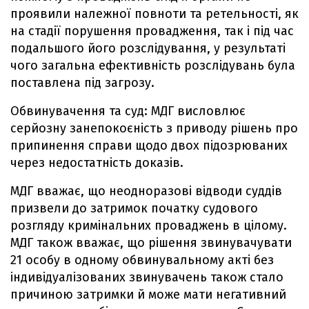
проявили належної повноти та ретельності, як
на стадії порушення провадження, так і під час
подальшого його розслідування, у результаті
чого загальна ефективність розслідувань була
поставлена під загрозу.
Обвинувачення та суд: МДГ висловлює
серйозну занепокоєність з приводу рішень про
припинення справи щодо двох підозрюваних
через недостатність доказів.
МДГ вважає, що неодноразові відводи суддів
призвели до затримок початку судового
розгляду кримінальних проваджень в цілому.
МДГ також вважає, що рішення звинувачувати
21 особу в одному обвинувальному акті без
індивідуалізованих звинувачень також стало
причиною затримки й може мати негативний