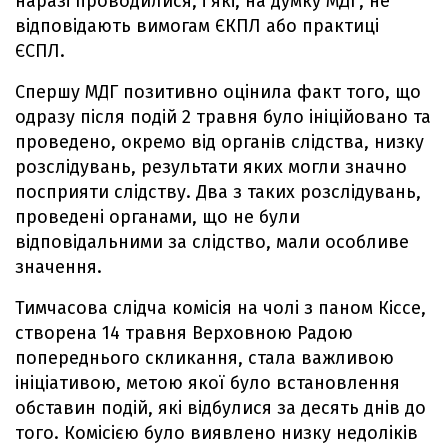
наразі проводилися, і які, на думку МДГ, не
відповідають вимогам ЄКПЛ або практиці
ЄСПЛ.
Спершу МДГ позитивно оцінила факт того, що
одразу після подій 2 травня було ініційовано та
проведено, окремо від органів слідства, низку
розслідувань, результати яких могли значно
посприяти слідству. Два з таких розслідувань,
проведені органами, що не були
відповідальними за слідство, мали особливе
значення.
Тимчасова слідча комісія на чолі з паном Кіссе,
створена 14 травня Верховною Радою
попереднього скликання, стала важливою
ініціативою, метою якої було встановлення
обставин подій, які відбулися за десять днів до
того. Комісією було виявлено низку недоліків