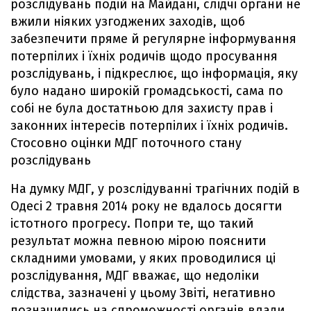
розслідувань подій на Майдані, слідчі органи не
вжили ніяких узгоджених заходів, щоб
забезпечити пряме й регулярне інформування
потерпілих і їхніх родичів щодо просування
розслідувань, і підкреслює, що інформація, яку
було надано широкій громадськості, сама по
собі не була достатньою для захисту прав і
законних інтересів потерпілих і їхніх родичів.
Стосовно оцінки МДГ поточного стану
розслідувань
На думку МДГ, у розслідуванні трагічних подій в
Одесі 2 травня 2014 року не вдалось досягти
істотного прогресу. Попри те, що такий
результат можна певною мірою пояснити
складними умовами, у яких проводилися ці
розслідування, МДГ вважає, що недоліки
слідства, зазначені у цьому Звіті, негативно
позначились на спроможності органів влади