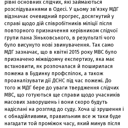
рівні основних слідчих, які займаються
розслідуваннями в Одесі. У цьому зв’язку МДГ
відзначає очевидний прогрес, досягнутий у
справі щодо дій співробітників міліції після
повторного призначення керівником слідчої
групи пана Зіньковського, в результаті чого
було висунуто нові звинувачення. Так само
МДГ зазначає, що в квітні 2015 року МВС було
призначено міжвідомчу експертизу, яка має
встановити, як розпочалася й поширилася
пожежа в Будинку профспілок, а також
проаналізувати дії ДСНС під час пожежі. До
того ж МДГ бере до уваги твердження слідчих
МВС, що готуються ще справи щодо учасників
масових заворушень і вони скоро будуть
надіслані на розгляд до суду. Хоча ці зрушення і
є обнадійливими, правильним все ж таки буде
нагадати той проміжок часу, який минув після