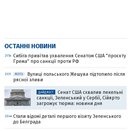
ОСТАННІ НОВИНИ
Cибіга привітав ухвалення Сенатом США "проєкту
21:54
Грема" про санкції проти РФ
Вулиці польського Жешува підтопило після
21:31
ФОТО
рясної зливи
Сенат США схвалив пекельні
ДАЙДЖЕСТ
санкції, Зеленський у Сербії, Сійярто
загрожує тюрма: новини дня
Стали відомі деталі першого візиту Зеленського
20:44
до Белграда