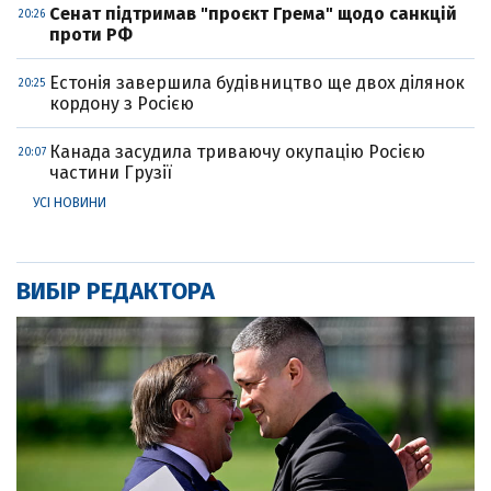
Cенат підтримав "проєкт Грема" щодо санкцій
20:26
проти РФ
Естонія завершила будівництво ще двох ділянок
20:25
кордону з Росією
Канада засудила триваючу окупацію Росією
20:07
частини Грузії
УСІ НОВИНИ
ВИБІР РЕДАКТОРА