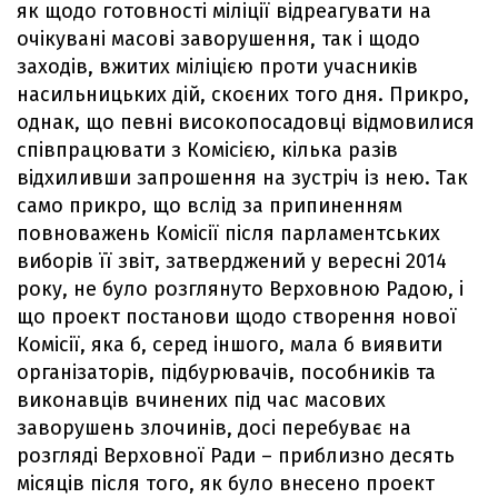
як щодо готовності міліції відреагувати на
очікувані масові заворушення, так і щодо
заходів, вжитих міліцією проти учасників
насильницьких дій, скоєних того дня. Прикро,
однак, що певні високопосадовці відмовилися
співпрацювати з Комісією, кілька разів
відхиливши запрошення на зустріч із нею. Так
само прикро, що вслід за припиненням
повноважень Комісії після парламентських
виборів її звіт, затверджений у вересні 2014
року, не було розглянуто Верховною Радою, і
що проект постанови щодо створення нової
Комісії, яка б, серед іншого, мала б виявити
організаторів, підбурювачів, пособників та
виконавців вчинених під час масових
заворушень злочинів, досі перебуває на
розгляді Верховної Ради – приблизно десять
місяців після того, як було внесено проект