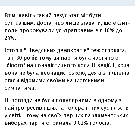
Втім, навіть такий результат міг бути
суттєвішим. Достатньо лише згадати, що екзит-
поли пророкували ультраправим від 16% до
24%.
Історія "Шведських демократів" теж строката.
Так, 30 років тому ця партія була частиною
"білого" націоналістичного кола Швеції. І, хоча
вона не була неонацистською, деякі з її членів
стали відомими своїми нацистськими
симпатіями.
Ці погляди не були популярними в одному з
найпрогресивніших та толерантних суспільств
у світі. І тому на своїх перших парламентських
виборах партія отримала 0,02% голосів.