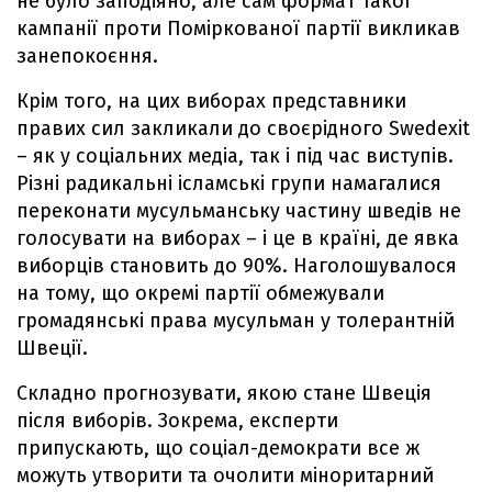
не було заподіяно, але сам формат такої
кампанії проти Поміркованої партії викликав
занепокоєння.
Крім того, на цих виборах представники
правих сил закликали до своєрідного Swedexit
– як у соціальних медіа, так і під час виступів.
Різні радикальні ісламські групи намагалися
переконати мусульманську частину шведів не
голосувати на виборах – і це в країні, де явка
виборців становить до 90%. Наголошувалося
на тому, що окремі партії обмежували
громадянські права мусульман у толерантній
Швеції.
Складно прогнозувати, якою стане Швеція
після виборів. Зокрема, експерти
припускають, що соціал-демократи все ж
можуть утворити та очолити міноритарний