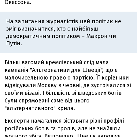
Окессона.
На запитання журналістів цей політик не
зміг визначитися, хто є найбільш
демократичним політиком – Макрон чи
Путін.
Більш вагомий кремлівський слід мала
кампанія "Альтернативи для Швеції", що є
малочисельною правою партією. Її керівники
відвідували Москву в червні, де зустрічалися зі
своїми візаві. І більшість зі шведських ботів
були спрямовані саме від цього
"альтернативного" крила.
Експерти намагалися зіставити різні профілі
російських ботів та тролів, але не знайшли
жодного збігу. Відповідно, Швеція нарощує