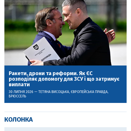
Ракети, дрони та реформи. Як ЄС
розподіляє допомогу для ЗСУ і що затримує
виплати
30 ЛИПНЯ 2026 —
ТЕТЯНА ВИСОЦЬКА
, ЄВРОПЕЙСЬКА ПРАВДА,
БРЮССЕЛЬ
КОЛОНКА