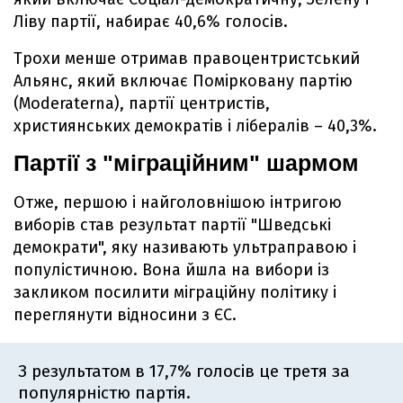
Ліву партії, набирає 40,6% голосів.
Трохи менше отримав правоцентристський
Альянс, який включає Помірковану партію
(Moderaterna), партії центристів,
християнських демократів і лібералів – 40,3%.
Партії з "міграційним" шармом
Отже, першою і найголовнішою інтригою
виборів став результат партії "Шведські
демократи", яку називають ультраправою і
популістичною. Вона йшла на вибори із
закликом посилити міграційну політику і
переглянути відносини з ЄС.
З результатом в 17,7% голосів це третя за
популярністю партія.