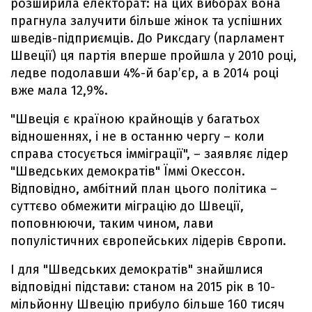
розширила електорат: на цих виборах вона
прагнула залучити більше жінок та успішних
шведів-підприємців. До Риксдагу (парламент
Швеції) ця партія вперше пройшла у 2010 році,
ледве подолавши 4%-й бар’єр, а в 2014 році
вже мала 12,9%.
"Швеція є країною крайнощів у багатьох
відношеннях, і не в останню чергу – коли
справа стосується імміграції", – заявляє лідер
"Шведських демократів" Їммі Окессон.
Відповідно, амбітний план цього політика –
суттєво обмежити міграцію до Швеції,
поповнюючи, таким чином, лави
популістичних європейських лідерів Європи.
І для "Шведських демократів" знайшлися
відповідні підстави: станом на 2015 рік в 10-
мільйонну Швецію прибуло більше 160 тисяч