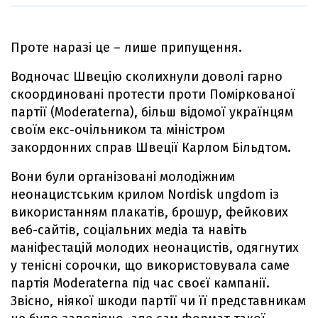
Проте наразі це – лише припущення.
Водночас Швецію сколихнули доволі гарно
скоординовані протести проти Поміркованої
партії (Moderaterna), більш відомої українцям
своїм екс-очільником та міністром
закордонних справ Швеції Карлом Більдтом.
Вони були організовані молодіжним
неонацистським крилом Nordisk ungdom із
використанням плакатів, брошур, фейкових
веб-сайтів, соціальних медіа та навіть
маніфестацій молодих неонацистів, одягнутих
у тенісні сорочки, що використовувала саме
партія Moderaterna під час своєї кампанії.
Звісно, ніякої шкоди партії чи її представникам