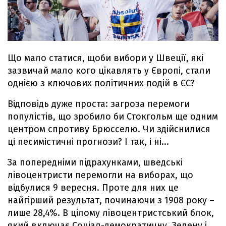
Що мало статися, щоби вибори у Швеції, які
зазвичай мало кого цікавлять у Європі, стали
однією з ключових політичних подій в ЄС?
Відповідь дуже проста: загроза перемоги
популістів, що зробило би Стокгольм ще одним
центром спротиву Брюсселю. Чи здійснилися
ці песимістичні прогнози? І так, і ні...
За попередніми підрахунками, шведські
лівоцентристи перемогли на виборах, що
відбулися 9 вересня. Проте для них це
найгірший результат, починаючи з 1908 року –
лише 28,4%. В цілому лівоцентристський блок,
який включає Соціал-демократичну, Зелену і