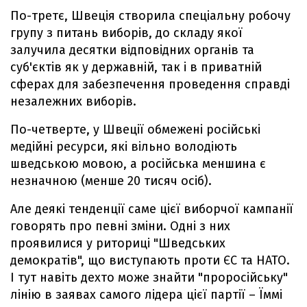
По-третє, Швеція створила спеціальну робочу
групу з питань виборів, до складу якої
залучила десятки відповідних органів та
суб'єктів як у державній, так і в приватній
сферах для забезпечення проведення справді
незалежних виборів.
По-четверте, у Швеції обмежені російські
медійні ресурси, які вільно володіють
шведською мовою, а російська меншина є
незначною (менше 20 тисяч осіб).
Але деякі тенденції саме цієї виборчої кампанії
говорять про певні зміни. Одні з них
проявилися у риториці "Шведських
демократів", що виступають проти ЄС та НАТО.
І тут навіть дехто може знайти "проросійську"
лінію в заявах самого лідера цієї партії – Їммі