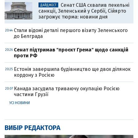
Сенат США схвалив пекельні
ДАЙДЖЕСТ
санкції, Зеленський у Сербії, Сійярто
загрожує тюрма: новини дня
Стали відомі деталі першого візиту Зеленського
20:44
до Белграда
Cенат підтримав "проєкт Грема" щодо санкцій
20:26
проти РФ
Естонія завершила будівництво ще двох ділянок
20:25
кордону з Росією
Канада засудила триваючу окупацію Росією
20:07
частини Грузії
УСІ НОВИНИ
ВИБІР РЕДАКТОРА