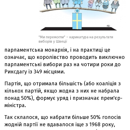
"Ми перемогли" – карикатура на результати
виборів у Швеції
парламентська монархія, і на практиці це
означає, що королівство проводить виключно
парламентські вибори раз на чотири роки до
Риксдагу із 349 місцями.
Партія, що отримала більшість (або коаліція з
кількох партій, якщо жодна з них не набрала
понад 50%), формує уряд і призначає прем'єр-
міністра.
Так склалося, що набрати більше 50% голосів
жодній партії не вдавалося іще з 1968 року,