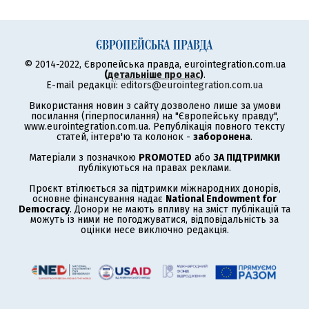
© 2014-2022, Європейська правда, eurointegration.com.ua
(
детальніше про нас
)
.
E-mail редакції:
editors@eurointegration.com.ua
Використання новин з сайту дозволено лише за умови
посилання (гіперпосилання) на "Європейську правду",
www.eurointegration.com.ua. Републікація повного тексту
статей, інтерв'ю та колонок -
заборонена
.
Матеріали з позначкою
PROMOTED
або
ЗА ПІДТРИМКИ
публікуються на правах реклами.
Проєкт втілюється за підтримки міжнародних донорів,
основне фінансування надає
National Endowment for
Democracy
. Донори не мають впливу на зміст публікацій та
можуть із ними не погоджуватися, відповідальність за
оцінки несе виключно редакція.