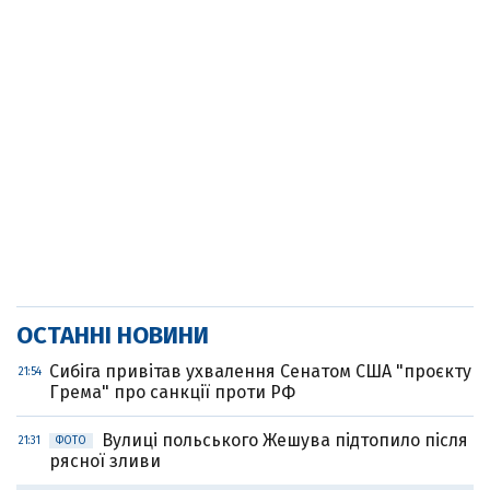
ОСТАННІ НОВИНИ
Cибіга привітав ухвалення Сенатом США "проєкту
21:54
Грема" про санкції проти РФ
Вулиці польського Жешува підтопило після
21:31
ФОТО
рясної зливи