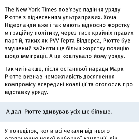
The New York Times пов'язує падіння уряду
Рютте з піднесенням ультраправих. Хоча
Нідерланди вже і так мають відносно жорстку
міграційну політику, через тиск крайніх правих
партій, таких як PVV Герта Вілдерса, Рютте був
змушений зайняти ще більш жорстку позицію
щодо імміграції. А це коштувало йому уряду.
Так чи інакше, після останньої наради Марк
Рютте визнав неможливість досягнення
компромісу всередині коаліції та оголосив про
відставку уряду.
А далі Рютте здивував усіх ще більше.
У понеділок, коли всі чекали від нього
оголошення нової виборчої кампанії, він