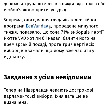
де кожна група інтересів завжди відстоює себе
й обов’язково критикує уряд.
Зокрема, опитування глядачів телевізійної
програми
EenVandaag
, проведене минулого
тижня, показало, що хоча 71% виборців партії
Рютте VVD хотіли б і надалі бачити його на
прем'єрській посаді, проте три чверті всіх
виборців вважали, що йому вже час йти у
відставку.
Завдання з усіма невідомими
Тепер на Нідерланди чекають дострокові
парламентські вибори. Їхня дата ще не
визначена.