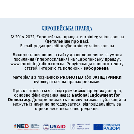
© 2014-2022, Європейська правда, eurointegration.com.ua
(
детальніше про нас
)
.
E-mail редакції:
editors@eurointegration.com.ua
Використання новин з сайту дозволено лише за умови
посилання (гіперпосилання) на "Європейську правду",
www.eurointegration.com.ua. Републікація повного тексту
статей, інтерв'ю та колонок -
заборонена
.
Матеріали з позначкою
PROMOTED
або
ЗА ПІДТРИМКИ
публікуються на правах реклами.
Проєкт втілюється за підтримки міжнародних донорів,
основне фінансування надає
National Endowment for
Democracy
. Донори не мають впливу на зміст публікацій та
можуть із ними не погоджуватися, відповідальність за
оцінки несе виключно редакція.