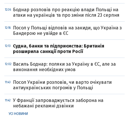
Боднар розповів про реакцію влади Польщі на
12:36
атаки на українців та про зміни після 23 серпня
Посол у Польщі відповів на закиди, що Україна з
12:18
Бандерою не увійде в ЄС
Судна, банки та підприємства: Британія
12:13
розширила санкції проти Росії
Василь Боднар: поляки за Україну в ЄС, але за
12:02
виконання необхідних умов
Посол України розповів, чи варто очікувати
11:43
антиукраїнських погромів у Польщі
У Франції запроваджується заборона на
11:42
небажані рекламні дзвінки
УСІ НОВИНИ