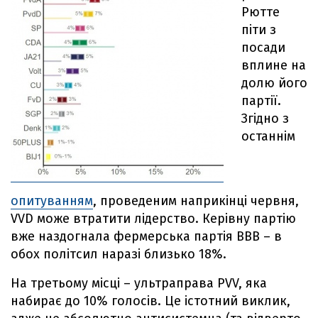
Рютте
піти з
посади
вплине на
долю його
партії.
Згідно з
останнім
опитуванням
, проведеним наприкінці червня,
VVD може втратити лідерство. Керівну партію
вже наздогнала фермерська партія ВВВ – в
обох політсил наразі близько 18%.
На третьому місці – ультраправа PVV, яка
набирає до 10% голосів. Це істотний виклик,