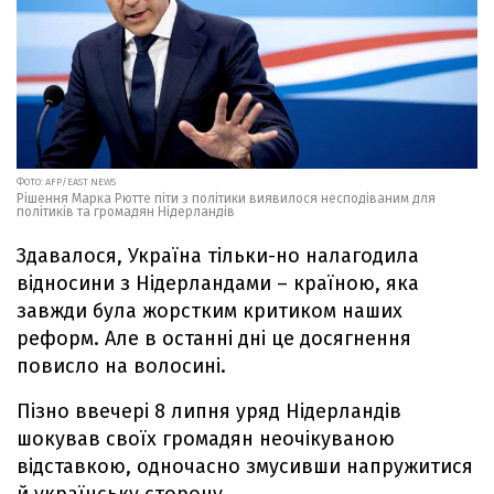
ФОТО: AFP/EAST NEWS
Рішення Марка Рютте піти з політики виявилося несподіваним для
політиків та громадян Нідерландів
Здавалося, Україна тільки-но налагодила
відносини з Нідерландами – країною, яка
завжди була жорстким критиком наших
реформ. Але в останні дні це досягнення
повисло на волосині.
Пізно ввечері 8 липня уряд Нідерландів
шокував своїх громадян неочікуваною
відставкою, одночасно змусивши напружитися