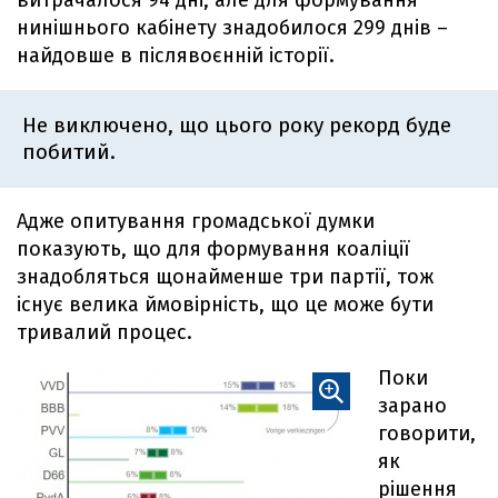
витрачалося 94 дні, але для формування
нинішнього кабінету знадобилося 299 днів –
найдовше в післявоєнній історії.
Не виключено, що цього року рекорд буде
побитий.
Адже опитування громадської думки
показують, що для формування коаліції
знадобляться щонайменше три партії, тож
існує велика ймовірність, що це може бути
тривалий процес.
Поки
зарано
говорити,
як
рішення