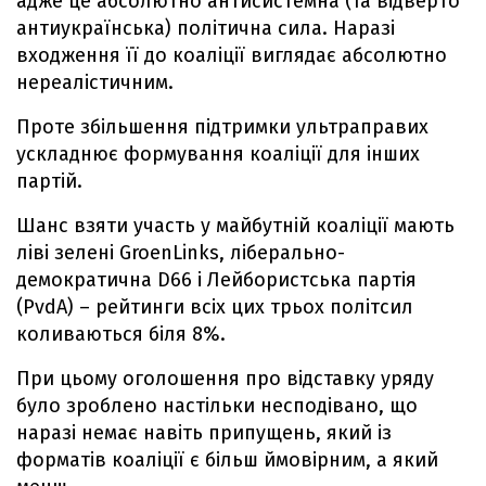
адже це абсолютно антисистемна (та відверто
антиукраїнська) політична сила. Наразі
входження її до коаліції виглядає абсолютно
нереалістичним.
Проте збільшення підтримки ультраправих
ускладнює формування коаліції для інших
партій.
Шанс взяти участь у майбутній коаліції мають
ліві зелені GroenLinks, ліберально-
демократична D66 і Лейбористська партія
(PvdA) – рейтинги всіх цих трьох політсил
коливаються біля 8%.
При цьому оголошення про відставку уряду
було зроблено настільки несподівано, що
наразі немає навіть припущень, який із
форматів коаліції є більш ймовірним, а який