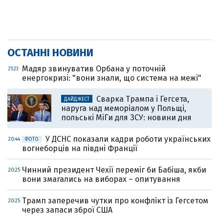
ОСТАННІ НОВИНИ
Мадяр звинуватив Орбана у поточній
21:23
енергокризі: "вони знали, що система на межі"
Сварка Трампа і Гегсета,
ДАЙДЖЕСТ
наруга над меморіалом у Польщі,
польські МіГи для ЗСУ: новини дня
У ДСНС показали кадри роботи українських
20:44
ФОТО
вогнеборців на півдні Франції
Чинний президент Чехії переміг би Бабіша, якби
20:25
вони змагались на виборах – опитування
Трамп заперечив чутки про конфлікт із Гегсетом
20:25
через запаси зброї США