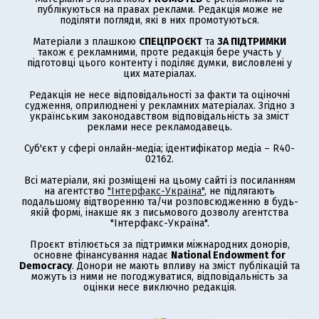
публікуються на правах реклами. Редакція може не
поділяти погляди, які в них промотуються.
Матеріали з плашкою
СПЕЦПРОЄКТ
та
ЗА ПІДТРИМКИ
також є рекламними, проте редакція бере участь у
підготовці цього контенту і поділяє думки, висловлені у
цих матеріалах.
Редакція не несе відповідальності за факти та оціночні
судження, оприлюднені у рекламних матеріалах. Згідно з
українським законодавством відповідальність за зміст
реклами несе рекламодавець.
Суб'єкт у сфері онлайн-медіа; ідентифікатор медіа – R40-
02162.
Всі матеріали, які розміщені на цьому сайті із посиланням
на агентство
"Інтерфакс-Україна"
, не підлягають
подальшому відтворенню та/чи розповсюдженню в будь-
якій формі, інакше як з письмового дозволу агентства
"Інтерфакс-Україна".
Проєкт втілюється за підтримки міжнародних донорів,
основне фінансування надає
National Endowment for
Democracy
. Донори не мають впливу на зміст публікацій та
можуть із ними не погоджуватися, відповідальність за
оцінки несе виключно редакція.