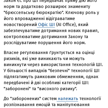
Закон ЄС про ШІ передбачає пряму дію його
норм та додатково розширює знамениту
"брюссельську бюрократію". Ключову роль у
його впровадженні відіграватиме
новостворений
Офіс ШІ
(AI Office), який
забезпечуватиме дотримання нових правил,
контролюватиме дотримання Закону та
розслідуватиме порушення його норм.
Власне регулювання ґрунтується на оцінці
ризиків, які уже виникають чи можуть
виникнути через використання технологій ШІ.
У більшості випадків "безпечні" технології ШІ
підлягатимуть рамковим обмеженням, однак
передбачені й дві особливі категорії ШІ:
"заборонені" та "високого ризику".
До "заборонених" систем
належать
технології
розпізнавання емоцій та маніпулювання