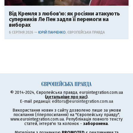
Від Кремля з любов'ю: як росіяни атакують
суперників Ле Пен задля її перемоги на
виборах
6 СЕРПНЯ 2026 —
ЮРІЙ ПАНЧЕНКО
, ЄВРОПЕЙСЬКА ПРАВДА
© 2014-2024, Європейська правда, eurointegration.com.ua
(
детальніше про нас
)
.
E-mail редакції:
editors@eurointegration.com.ua
Використання новин з сайту дозволено лише за умови
посилання (гіперпосилання) на "Європейську правду",
www.eurointegration.com.ua. Републікація повного тексту
статей, інтерв'ю та колонок -
заборонена
.
Матеріали з позначкою
PROMOTED
є рекламними та