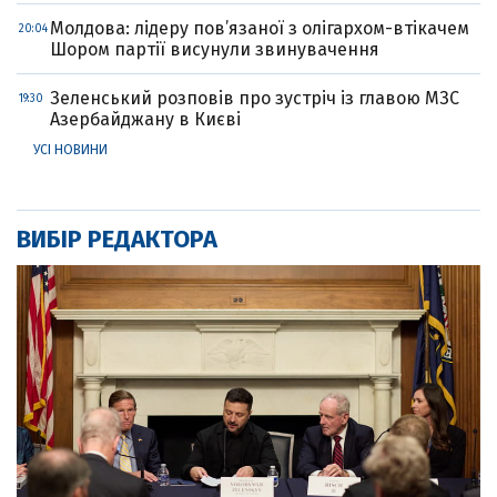
Молдова: лідеру пов’язаної з олігархом-втікачем
20:04
Шором партії висунули звинувачення
Зеленський розповів про зустріч із главою МЗС
19:30
Азербайджану в Києві
УСІ НОВИНИ
ВИБІР РЕДАКТОРА