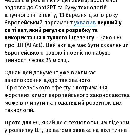
Через сім років після цієї заяви, зробленої
задовго до ChatGPT та буму технологій
штучного інтелекту, 13 березня цього року
Європейський парламент
ухвалив
перший у
світі акт, який регулює розробку та
використання штучного інтелекту
– Закон ЄС
про ШІ (AI Act). Цей акт ще має бути схвалений
Європейською радою і повністю набуде
чинності через 24 місяці.
Однак цей документ уже викликає
занепокоєння щодо так званого
"брюссельського ефекту": дотримання
жорстких вимог європейського законодавства
може вплинути на подальший розвиток цих
технологій.
Проте для ЄС, який не є технологічним лідером
у розвитку ШІ, це вагома заявка на політичне і