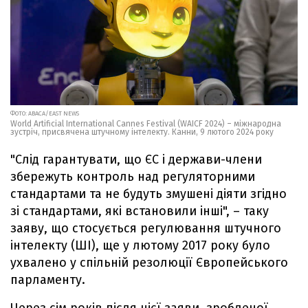
ФОТО: ABACA/EAST NEWS
World Artificial International Cannes Festival (WAICF 2024) – міжнародна
зустріч, присвячена штучному інтелекту. Канни, 9 лютого 2024 року
"Слід гарантувати, що ЄС і держави-члени
збережуть контроль над регуляторними
стандартами та не будуть змушені діяти згідно
зі стандартами, які встановили інші", – таку
заяву, що стосується регулювання штучного
інтелекту (ШІ), ще у лютому 2017 року було
ухвалено у спільній резолюції Європейського
парламенту.