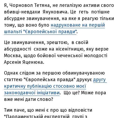
Я, Чорновол Тетяна, не легалізую активи свого
вбивці-невдахи Януковича. Це геть потішне
абсурдне звинувачення, на яке я реагую тільки
тому, що воно було
надруковане на першій
шпальті "Європейської правди"
.
Це звинувачення, зрештою, в своїй
абсурдності схоже на нісенітницю, яку верзе
Москва, щодо бойової чеченської молодості
Арсенія Яценюка.
Однак слідом за першою обвинувачуваною
статтею "Європейська правда" друкує
другу
критичну публікацію стосовно моєї
законодавчої ініціативи
. Що це? Може пора
вже мені дати слово?
Тим паче, що мені є про що відповісти
"Парламентській експертній групі з