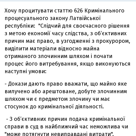
Хочу процитувати статтю 626 Кримінального
процесуального закону Латвійської
республіки: "Слідчий для своєчасного рішення
з метою економії часу слідства, з об’єктивних
причин має право, в узгодженні з прокурором,
виділити матеріали відносно майна
отриманого злочинним шляхом і почати
процес його витребування, якщо виконуються
наступні умови:
- Докази дають право вважати, що майно яке
вилучено або арештоване, добуте злочинним
шляхом чи є предметом злочину чи має
стосунок до кримінальної діяльності.
- З об’єктивних причин подача кримінальної
справи в суд в найближчий час неможлива чи
"може потягнути невиправдані витрати".