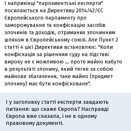
І наприкінці "парламентські експерти"
посилаються на Директиву 2014/42/ЄС
Європейського парламенту про
заморожування та конфіскацію засобів
злочинів та доходів, отриманих злочинним
шляхом в Європейському союзі. Але Пункт 2
статті 4 цієї Директиви встановлює: "Коли
конфіскація за рішенням суду на підставі
вироку не є можливою … проте майно набуто
в результаті злочину, який тягне за собою
майнове збагачення, таке майно (предмет
злочину) має бути конфісковане".
І у заголовку статті експерти завдають
питання: що скаже Європа? Насправді
Європа вже сказала, і не в одному
правовому документі.