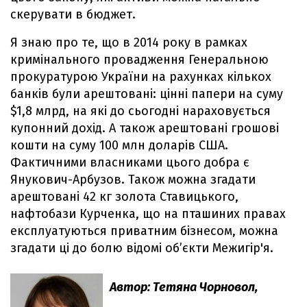
скерувати в бюджет.
Я знаю про те, що в 2014 року в рамках
кримінального провадження Генеральною
прокуратурою України на рахунках кількох
банків були арештовані: цінні папери на суму
$1,8 млрд, на які до сьогодні нараховується
купонний дохід. А також арештовані грошові
кошти на суму 100 млн доларів США.
Фактичними власниками цього добра є
Янукович-Арбузов. Також можна згадати
арештовані 42 кг золота Ставицького,
нафтобази Курченка, що на пташиних правах
експлуатуються приватним бізнесом, можна
згадати ці до болю відомі об’єкти Межигір'я.
Автор: Тетяна Чорновол,