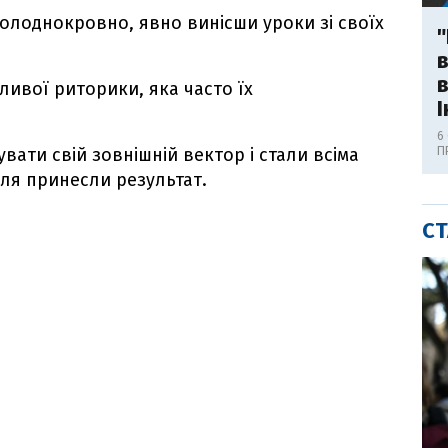
ь холоднокровно, явно винісши уроки зі своїх
"
в
вливої риторики, яка часто їх
І
6
вати свій зовнішній вектор і стали всіма
П
лля принесли результат.
СТ