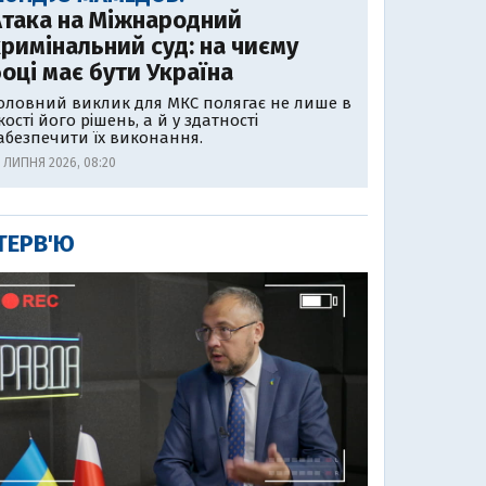
Атака на Міжнародний
римінальний суд: на чиєму
оці має бути Україна
оловний виклик для МКС полягає не лише в
кості його рішень, а й у здатності
абезпечити їх виконання.
1 ЛИПНЯ 2026, 08:20
ТЕРВ'Ю