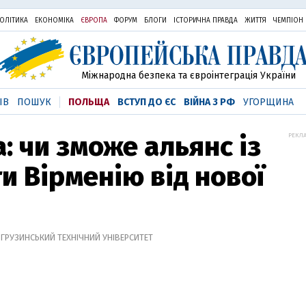
ОЛІТИКА
ЕКОНОМІКА
ЄВРОПА
ФОРУМ
БЛОГИ
ІСТОРИЧНА ПРАВДА
ЖИТТЯ
ЧЕМПІОН
Міжнародна безпека та євроінтеграція України
ІВ
ПОШУК
ПОЛЬЩА
ВСТУП ДО ЄС
ВІЙНА З РФ
УГОРЩИНА
: чи зможе альянс із
РЕКЛА
и Вірменію від нової
, ГРУЗИНСЬКИЙ ТЕХНІЧНИЙ УНІВЕРСИТЕТ