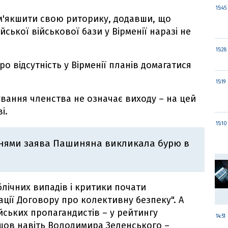
15:45
м'якшити свою риторику, додавши, що
ської військової бази у Вірменії наразі не
15:28
о відсутність у Вірменії планів домагатися
15:19
вання членства не означає виходу – на цей
і.
15:10
ннями заява Пашиняна викликала бурю в
блічних випадів і критики почати
ції Договору про колективну безпеку". А
йських пропагандистів – у рейтингу
14:51
шов навіть Володимира Зеленського –