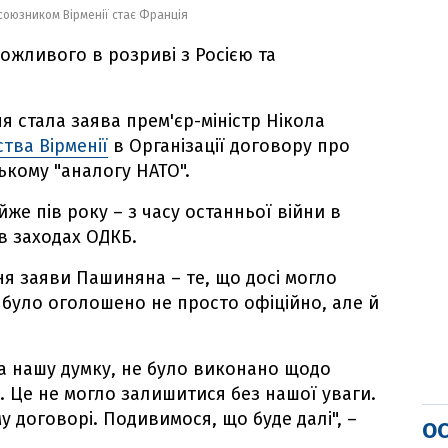
 союзником Вірменії стає Франція
можливого в розриві з Росією та
 стала заява прем'єр-міністр Нікола
тва Вірменії
в Організації договору про
ькому "аналогу НАТО".
же пів року – з часу останньої війни в
в заходах ОДКБ.
я заяви Пашиняна – те, що досі могло
 було оголошено не просто офіційно, але й
на нашу думку, не було виконано щодо
х. Це не могло залишитися без нашої уваги.
 договорі. Подивимося, що буде далі", –
ОС