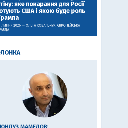
тіну: яке покарання для Росії
отують США і якою буде роль
Трампа
9 ЛИПНЯ 2026 —
ОЛЬГА КОВАЛЬЧУК
, ЄВРОПЕЙСЬКА
РАВДА
ОЛОНКА
ГЮНДУЗ МАМЕДОВ: