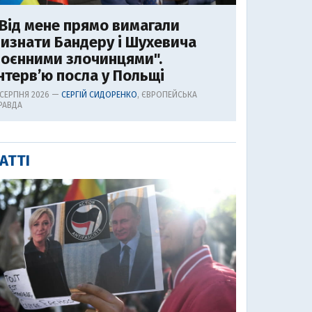
Від мене прямо вимагали
изнати Бандеру і Шухевича
воєнними злочинцями".
нтерв’ю посла у Польщі
 СЕРПНЯ 2026 —
СЕРГІЙ СИДОРЕНКО
, ЄВРОПЕЙСЬКА
РАВДА
АТТІ