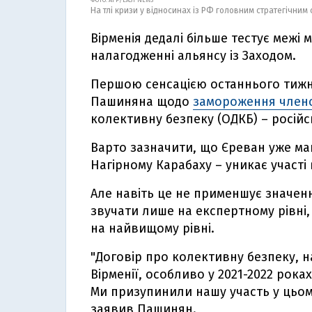
ФОТО: AFP/EAST NEWS
На тлі кризи у відносинах із РФ головним стратегічним
Вірменія дедалі більше тестує межі 
налагодженні альянсу із Заходом.
Першою сенсацією останнього тижня
Пашиняна щодо
замороження членс
колективну безпеку (ОДКБ) – російс
Варто зазначити, що Єреван уже май
Нагірному Карабаху – уникає участі 
Але навіть це не применшує значенн
звучати лише на експертному рівні,
на найвищому рівні.
"Договір про колективну безпеку, 
Вірменії, особливо у 2021-2022 рока
Ми призупинили нашу участь у цьому
заявив Пашинян.