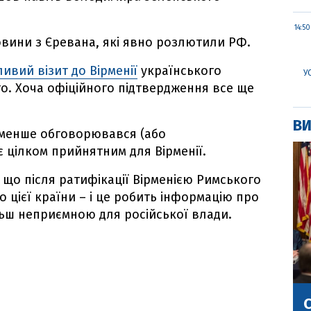
14:50
овини з Єревана, які явно розлютили РФ.
ивий візит до Вірменії
українського
У
. Хоча офіційного підтвердження все ще
ВИ
йменше обговорювався (або
є цілком прийнятним для Вірменії.
, що після ратифікації Вірменією Римського
о цієї країни – і це робить інформацію про
ьш неприємною для російської влади.
С