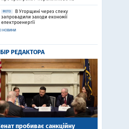
В Угорщині через спеку
ФОТО
запровадили заходи економії
електроенергії
СІ НОВИНИ
БІР РЕДАКТОРА
енат пробиває санкційну