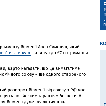
с
г
2
П
К
арламенту Вірменії Ален Симонян, який
ова" взяти курс
на вступ до ЄС і отримання
яви, варто нагадати, що це вимагатиме
ономічного союзу – ще одного створеного
ий розворот Вірменії від союзу з РФ має
вірять російським гарантіям безпеки. А
ля Вірменії дуже реалістичною.