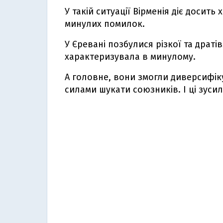
У такій ситуації Вірменія діє досит
минулих помилок.
У Єревані позбулися різкої та драті
характеризувала в минулому.
А головне, вони змогли диверсифіку
силами шукати союзників. І ці зуси