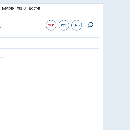
ТАБЛОID
MEZHA
ДОСТУП
УКР
РУС
ENG
МА: