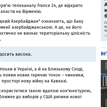
рв'ю телеканалу France 24, де відкрито
к
апасти на Вірменію.
б
ідний Азербайджан" означають, що Баку
Г
я
рменії азербайджанською. А це, на його
з
ктично не визнає територіальну цілісність
3
.
ІН
досить висока.
тільки в Україні, а й на Близькому Сході,
 появи нових гарячих точок – чинники,
просторі нову війну на Кавказі.
ь скористатися такою вдалою кон'юнктурою,
, ближче до виборів у США ризики нової