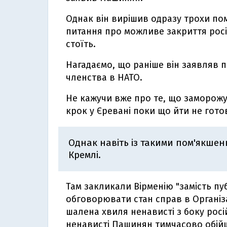
Однак він вирішив одразу трохи по
питання про можливе закриття росій
стоїть.
Нагадаємо, що раніше він заявляв пр
членства в НАТО.
Не кажучи вже про те, що заморожу
крок у Єревані поки що йти не готов
Однак навіть із такими пом'якше
Кремлі.
Там закликали Вірменію "замість пу
обговорювати стан справ в Організа
шалена хвиля ненависті з боку росі
ненависті Пашинян тимчасово обій