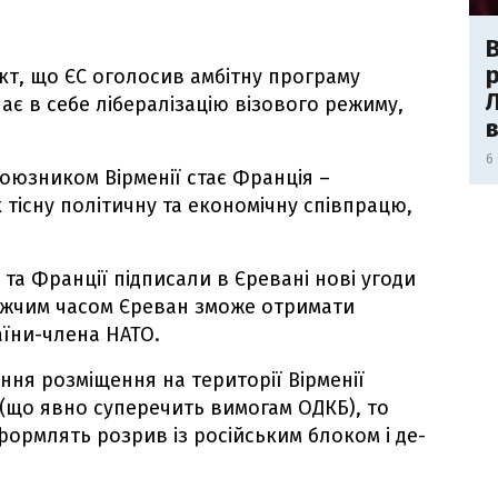
В
р
кт, що ЄС оголосив амбітну програму
Л
ає в себе лібералізацію візового режиму,
6
оюзником Вірменії стає Франція –
тісну політичну та економічну співпрацю,
ї та Франції підписали в Єревані нові угоди
ижчим часом Єреван зможе отримати
аїни-члена НАТО.
ння розміщення на території Вірменії
 (що явно суперечить вимогам ОДКБ), то
формлять розрив із російським блоком і де-