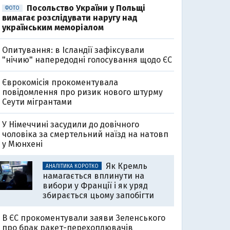
Посольство України у Польщі
ФОТО
вимагає розслідувати наругу над
українським меморіалом
Опитування: в Ісландії зафіксували
"нічию" напередодні голосування щодо ЄС
Єврокомісія прокоментувала
повідомлення про ризик нового штурму
Сеути мігрантами
У Німеччині засудили до довічного
чоловіка за смертельний наїзд на натовп
у Мюнхені
Як Кремль
АНАЛІТИКА КОРОТКО
намагається вплинути на
вибори у Франції і як уряд
збирається цьому запобігти
В ЄС прокоментували заяви Зеленського
про брак ракет-перехоплювачів