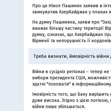
Про це Нікол Пашинян заявив в інте
звинуватив Азербайджан у планах н
На думку Пашиняна, заяви про "Зах
вважає більшу частину території Ві
думку, означає, що Азербайджан пра
Вірменії та непорушність її кордонів
Треба визнати, ймовірність війни 
Війни в сусідніх регіонах – тепер не 
вибори президента США, можливість
здатні "поховати" в інформаційному 
Імовірність того, що Баку вирішит
дуже висока. Згідно з цією логікою
війни лише збільшаться.