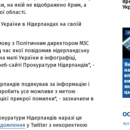
пр
и, на якій не відображено Крим, а
Ук
ї області.
України в Нідерландах на своїй
А
мову з Політичним директором МЗС
д час якої повідомив нідерландську
на мапі України в інфографіці,
Як
веб-сайті Прокуратури Нідерландів", -
на
вп
ви
рландів подякував за інформацію і
як
 зробить усе можливе з метою
ць
ієї прикрої помилки", - зазначили в
ОС
куратури Нідерландів наразі ця
ідомлення
у Twitter з некоректною
18:25