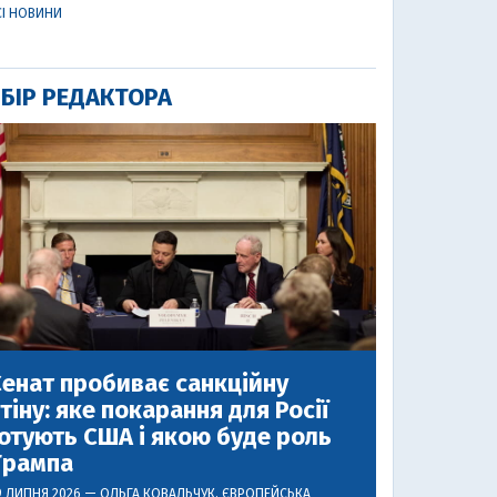
СІ НОВИНИ
БІР РЕДАКТОРА
енат пробиває санкційну
тіну: яке покарання для Росії
отують США і якою буде роль
Трампа
9 ЛИПНЯ 2026 —
ОЛЬГА КОВАЛЬЧУК
, ЄВРОПЕЙСЬКА