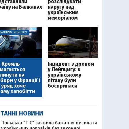
едставляли
розслідувати
раїну на Балканах
наругу над
українським
меморіалом
НАЛІТИКА КОРОТКО
 Кремль
Інцидент з дроном
магається
у Лейпцигу: в
линути на
українському
бори у Франції і
літаку були
 уряд хоче
боєприпаси
ому запобігти
ТАННІ НОВИНИ
Польська "ПіС" заявила бажання висилати
українських чоловіків без законної