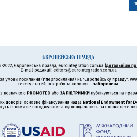
П
4-2022, Європейська правда, eurointegration.com.ua
(
детальніше пр
E-mail редакції:
editors@eurointegration.com.ua
а умови посилання (гіперпосилання) на "Європейську правду", www.
тексту статей, інтерв'ю та колонок -
заборонена
.
 з позначкою
PROMOTED
або
ЗА ПІДТРИМКИ
публікуються на права
их донорів, основне фінансування надає
National Endowment for 
жуть із ними не погоджуватися, відповідальність за оцінки несе в