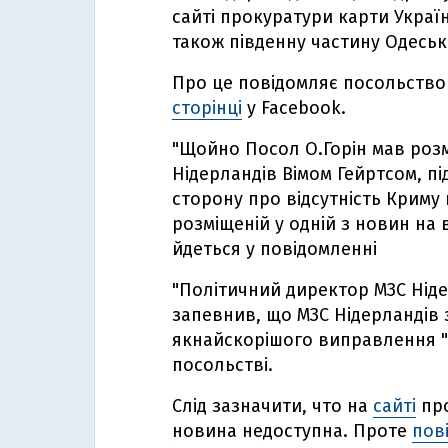
сайті прокуратури карти Україн
також південну частину Одесько
Про це повідомляє посольство 
сторінці
у Facebook.
"Щойно Посол О.Горін мав роз
Нідерландів Вімом Гейртсом, пі
сторону про відсутність Криму 
розміщеній у одній з новин на 
йдеться у повідомленні
"Політичний директор МЗС Ніде
запевнив, що МЗС Нідерландів
якнайскорішого виправлення "ц
посольстві.
Слід зазначити, что на
сайті
про
новина недоступна. Проте
пов