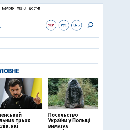
ТАБЛОID
MEZHA
ДОСТУП
УКР
РУС
ENG
ЛОВНЕ
ленський
Посольство
ільнив трьох
України у Польщі
лів, які
вимагає