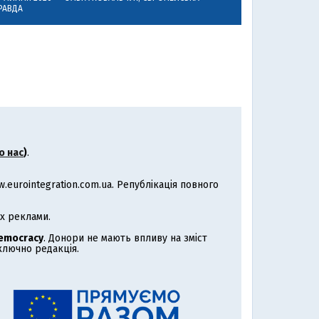
РАВДА
о нас
)
.
eurointegration.com.ua. Републікація повного
х реклами.
Democracy
. Донори не мають впливу на зміст
иключно редакція.