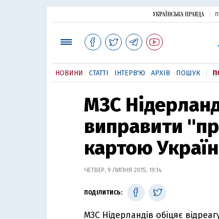
П
НОВИНИ
СТАТТІ
ІНТЕРВ'Ю
АРХІВ
ПОШУК
П
МЗС Нідерланд
виправити "пр
картою Україн
ЧЕТВЕР, 9 ЛИПНЯ 2015, 19:14
ПОДІЛИТИСЬ:
МЗС Нідерландів обіцяє відреа