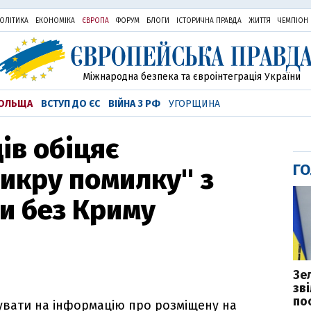
ОЛІТИКА
ЕКОНОМІКА
ЄВРОПА
ФОРУМ
БЛОГИ
ІСТОРИЧНА ПРАВДА
ЖИТТЯ
ЧЕМПІОН
Міжнародна безпека та євроінтеграція України
ОЛЬЩА
ВСТУП ДО ЄС
ВІЙНА З РФ
УГОРЩИНА
ів обіцяє
ГО
икру помилку" з
и без Криму
Зе
зв
пос
гувати на інформацію про розміщену на