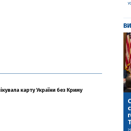
У
ВИ
ікувала карту України без Криму
С
с
г
2