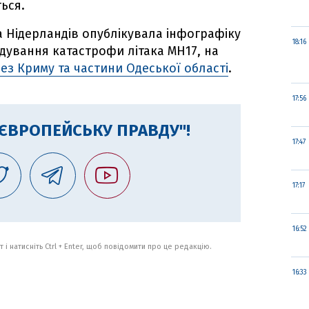
ься.
 Нідерландів опублікувала інфографіку
18:16
дування катастрофи літака МН17, на
ез Криму та частини Одеської області
.
17:56
"ЄВРОПЕЙСЬКУ ПРАВДУ"!
17:47
17:17
16:52
 і натисніть Ctrl + Enter, щоб повідомити про це редакцію.
16:33