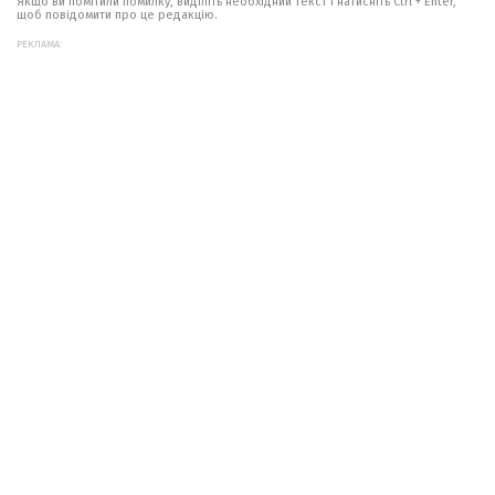
Якщо ви помітили помилку, виділіть необхідний текст і натисніть Ctrl + Enter,
щоб повідомити про це редакцію.
РЕКЛАМА: