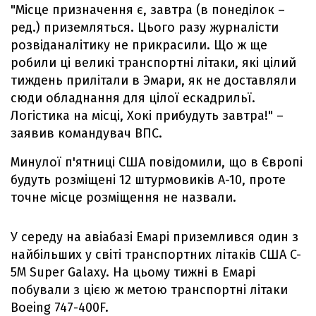
"Місце призначення є, завтра (в понеділок –
ред.) приземляться. Цього разу журналісти
розвіданалітику не прикрасили. Що ж ще
робили ці великі транспортні літаки, які цілий
тиждень прилітали в Эмари, як не доставляли
сюди обладнання для цілої ескадрильї.
Логістика на місці, Хокі прибудуть завтра!" –
заявив командувач ВПС.
Минулої п'ятниці США повідомили, що в Європі
будуть розміщені 12 штурмовиків А-10, проте
точне місце розміщення не назвали.
У середу на авіабазі Емарі приземлився один з
найбільших у світі транспортних літаків США C-
5M Super Galaxy. На цьому тижні в Емарі
побували з цією ж метою транспортні літаки
Boeing 747-400F.