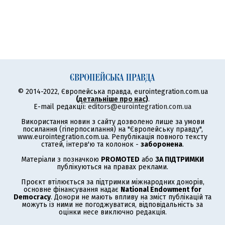
© 2014-2022, Європейська правда, eurointegration.com.ua
(
детальніше про нас
)
.
E-mail редакції:
editors@eurointegration.com.ua
Використання новин з сайту дозволено лише за умови
посилання (гіперпосилання) на "Європейську правду",
www.eurointegration.com.ua. Републікація повного тексту
статей, інтерв'ю та колонок -
заборонена
.
Матеріали з позначкою
PROMOTED
або
ЗА ПІДТРИМКИ
публікуються на правах реклами.
Проєкт втілюється за підтримки міжнародних донорів,
основне фінансування надає
National Endowment for
Democracy
. Донори не мають впливу на зміст публікацій та
можуть із ними не погоджуватися, відповідальність за
оцінки несе виключно редакція.