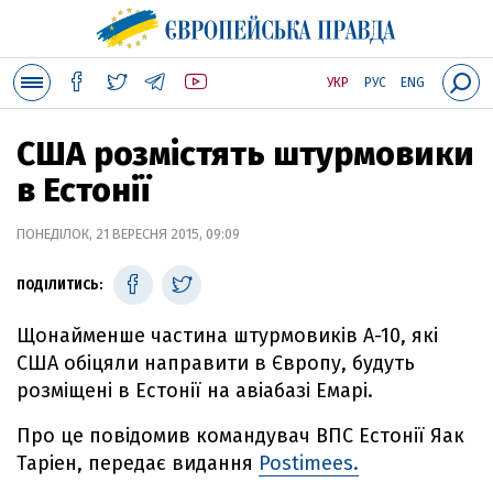
УКР
РУС
ENG
США розмістять штурмовики
в Естонії
ПОНЕДІЛОК, 21 ВЕРЕСНЯ 2015, 09:09
ПОДІЛИТИСЬ:
Щонайменше частина штурмовиків А-10, які
США обіцяли направити в Європу, будуть
розміщені в Естонії на авіабазі Емарі.
Про це повідомив командувач ВПС Естонії Яак
Таріен, передає видання
Postimees.