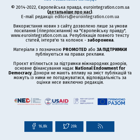
© 2014-2022, Європейська правда, eurointegration.com.ua
(
детальніше про нас
)
.
E-mail редакції:
editors@eurointegration.com.ua
Використання новин з сайту дозволено лише за умови
посилання (гіперпосилання) на "Європейську правду",
www.eurointegration.com.ua. Републікація повного тексту
статей, інтерв'ю та колонок -
заборонена
.
Матеріали з позначкою
PROMOTED
або
ЗА ПІДТРИМКИ
публікуються на правах реклами.
Проєкт втілюється за підтримки міжнародних донорів,
основне фінансування надає
National Endowment for
Democracy
. Донори не мають впливу на зміст публікацій та
можуть із ними не погоджуватися, відповідальність за
оцінки несе виключно редакція.
16,8k
20k