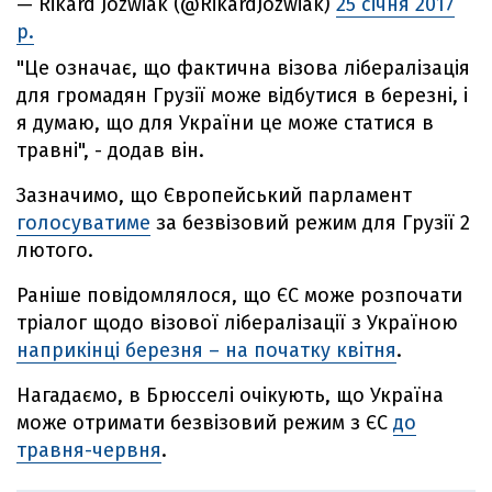
— Rikard Jozwiak (@RikardJozwiak)
25 січня 2017
р.
"Це означає, що фактична візова лібералізація
для громадян Грузії може відбутися в березні, і
я думаю, що для України це може статися в
травні", - додав він.
Зазначимо, що Європейський парламент
голосуватиме
за безвізовий режим для Грузії 2
лютого.
Раніше повідомлялося, що ЄС може розпочати
тріалог щодо візової лібералізації з Україною
наприкінці березня – на початку квітня
.
Нагадаємо, в Брюсселі очікують, що Україна
може отримати безвізовий режим з ЄС
до
травня-червня
.