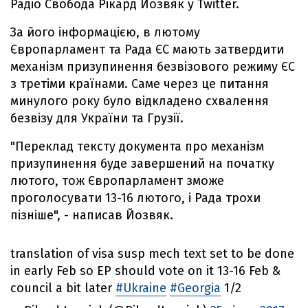
Радіо Свобода Рікард Йозвяк у Twitter.
За його інформацією, в лютому
Європарламент та Рада ЄС мають затвердити
механізм призупинення безвізового режиму ЄС
з третіми країнами. Саме через це питання
минулого року було відкладено схвалення
безвізу для України та Грузії.
"Переклад тексту документа про механізм
призупинення буде завершений на початку
лютого, тож Європарламент зможе
проголосувати 13-16 лютого, і Рада трохи
пізніше", - написав Йозвяк.
translation of visa susp mech text set to be done
in early Feb so EP should vote on it 13-16 Feb &
council a bit later
#Ukraine
#Georgia
1/2