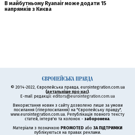
В майбутньому Ryanair може додати 15
напрямків з Києва
© 2014-2022, Європейська правда, eurointegration.com.ua
(
детальніше про нас
)
.
E-mail редакції:
editors@eurointegration.com.ua
Використання новин з сайту дозволено лише за умови
посилання (гіперпосилання) на "Європейську правду",
www.eurointegration.com.ua. Републікація повного тексту
статей, інтерв'ю та колонок -
заборонена
.
Матеріали з позначкою
PROMOTED
або
ЗА ПІДТРИМКИ
публікуються на правах реклами.