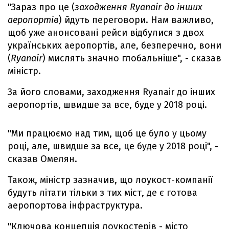
"Зараз про це (
заходження Ryanair до інших
аеропортів
) йдуть переговори. Нам важливо,
щоб уже анонсовані рейси відбулися з двох
українських аеропортів, але, безперечно, вони
(
Ryanair
) мислять значно глобальніше", - сказав
міністр.
За його словами, заходження Ryanair до інших
аеропортів, швидше за все, буде у 2018 році.
"Ми працюємо над тим, щоб це було у цьому
році, але, швидше за все, це буде у 2018 році", -
сказав Омелян.
Також, міністр зазначив, що лоукост-компанії
будуть літати тільки з тих міст, де є готова
аеропортова інфраструктура.
"Ключова концепція лоукостерів - місто