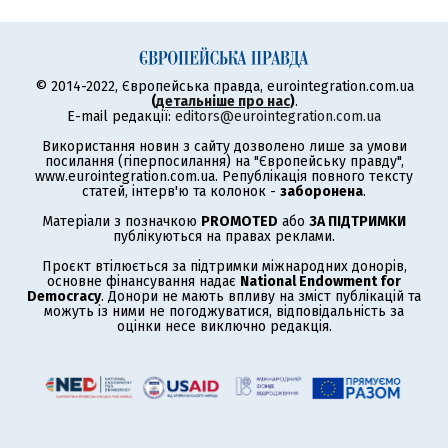
© 2014-2022, Європейська правда, eurointegration.com.ua
(
детальніше про нас
)
.
E-mail редакції:
editors@eurointegration.com.ua
Використання новин з сайту дозволено лише за умови
посилання (гіперпосилання) на "Європейську правду",
www.eurointegration.com.ua. Републікація повного тексту
статей, інтерв'ю та колонок -
заборонена
.
Матеріали з позначкою
PROMOTED
або
ЗА ПІДТРИМКИ
публікуються на правах реклами.
Проєкт втілюється за підтримки міжнародних донорів,
основне фінансування надає
National Endowment for
Democracy
. Донори не мають впливу на зміст публікацій та
можуть із ними не погоджуватися, відповідальність за
оцінки несе виключно редакція.