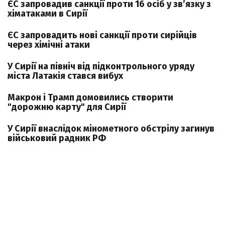
ЄС запровадив санкції проти 16 осіб у зв’язку з
хіматаками в Сирії
ЄС запровадить нові санкції проти сирійців
через хімічні атаки
У Сирії на північ від підконтрольного уряду
міста Латакія стався вибух
Макрон і Трамп домовились створити
"дорожню карту" для Сирії
У Сирії внаслідок мінометного обстрілу загинув
військовий радник РФ