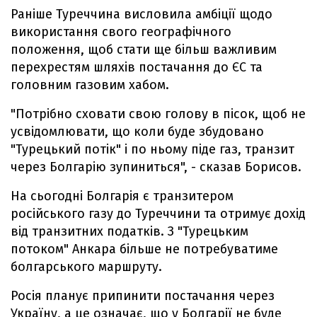
Раніше Туреччина висловила амбіції щодо
використання свого географічного
положення, щоб стати ще більш важливим
перехрестям шляхів постачання до ЄС та
головним газовим хабом.
"Потрібно сховати свою голову в пісок, щоб не
усвідомлювати, що коли буде збудовано
"Турецький потік" і по ньому піде газ, транзит
через Болгарію зупиниться", - сказав Борисов.
На сьогодні Болгарія є транзитером
російського газу до Туреччини та отримує дохід
від транзитних податків. З "Турецьким
потоком" Анкара більше не потребуватиме
болгарського маршруту.
Росія планує припинити постачання через
Україну, а це означає, що у Болгарії не буде