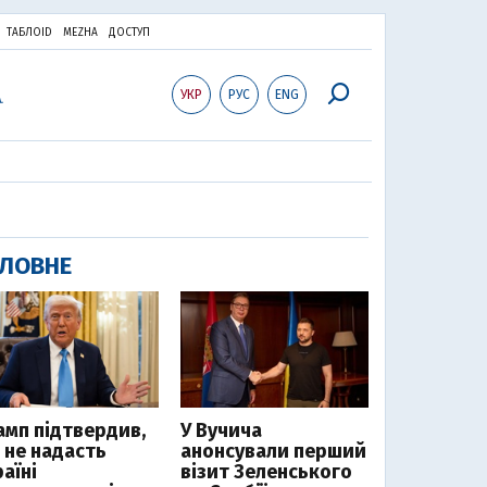
ТАБЛОID
MEZHA
ДОСТУП
УКР
РУС
ENG
ЛОВНЕ
амп підтвердив,
У Вучича
 не надасть
анонсували перший
аїні
візит Зеленського