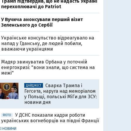
Трамп підтвердив, що не надасть Україні
перехоплювачі до Patriot
У Вучича анонсували перший візит
Зеленського до Сербії
Українське консульство відреагувало на
напад у Гданську, де людей побили,
вважаючи українцями
Мадяр звинуватив Орбана у поточній
енергокризі: "вони знали, що система на
межі"
Сварка Трампа і
ДАЙДЖЕСТ
Гегсета, наруга над меморіалом
у Польщі, польські МіГи для ЗСУ:
новини дня
У ДСНС показали кадри роботи
ФОТО
українських вогнеборців на півдні Франції
СІ НОВИНИ