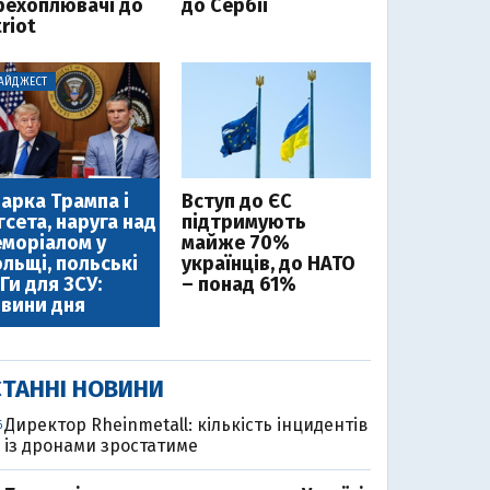
рехоплювачі до
до Сербії
riot
АЙДЖЕСТ
арка Трампа і
Вступ до ЄС
гсета, наруга над
підтримують
моріалом у
майже 70%
льщі, польські
українців, до НАТО
Ги для ЗСУ:
– понад 61%
вини дня
ТАННІ НОВИНИ
Директор Rheinmetall: кількість інцидентів
6
із дронами зростатиме