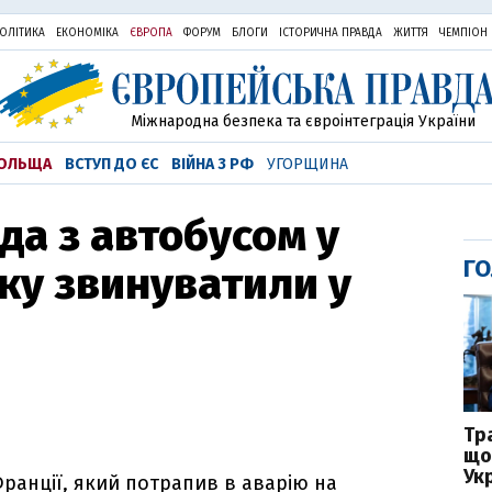
ОЛІТИКА
ЕКОНОМІКА
ЄВРОПА
ФОРУМ
БЛОГИ
ІСТОРИЧНА ПРАВДА
ЖИТТЯ
ЧЕМПІОН
Міжнародна безпека та євроінтеграція України
ОЛЬЩА
ВСТУП ДО ЄС
ВІЙНА З РФ
УГОРЩИНА
да з автобусом у
ГО
йку звинуватили у
Тр
що
Укр
Франції, який потрапив в аварію на