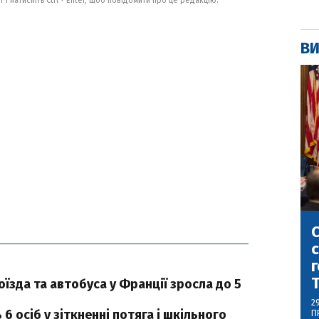
 і натисніть Ctrl + Enter, щоб повідомити про це редакцію.
ВИ
С
с
г
поїзда та автобуса у Франції зросла до 5
2
6 осіб у зіткненні потяга і шкільного
П