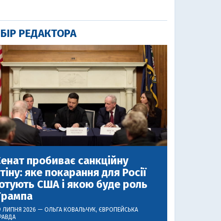
БІР РЕДАКТОРА
енат пробиває санкційну
тіну: яке покарання для Росії
отують США і якою буде роль
Трампа
9 ЛИПНЯ 2026 —
ОЛЬГА КОВАЛЬЧУК
, ЄВРОПЕЙСЬКА
РАВДА