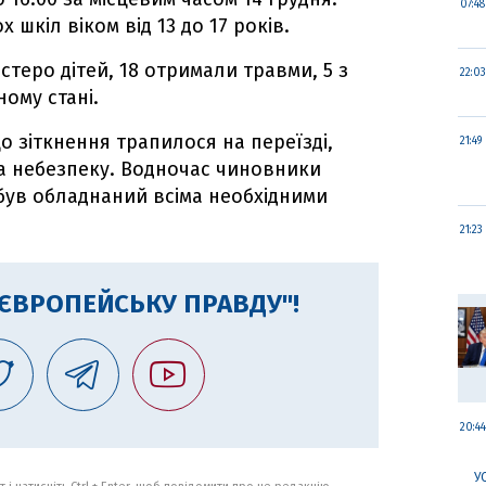
07:48
 шкіл віком від 13 до 17 років.
естеро дітей, 18 отримали травми, 5 з
22:03
ому стані.
о зіткнення трапилося на переїзді,
21:49
а небезпеку. Водночас чиновники
 був обладнаний всіма необхідними
21:23
"ЄВРОПЕЙСЬКУ ПРАВДУ"!
20:44
У