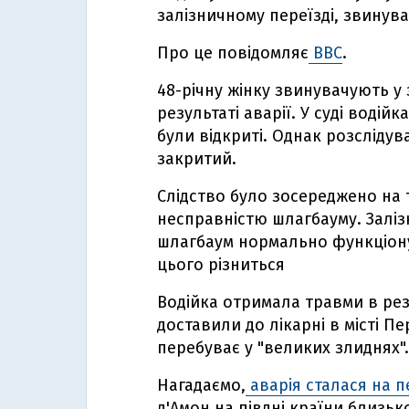
залізничному переїзді, звинува
Про це повідомляє
ВВС
.
48-річну жінку звинувачують у 
результаті аварії. У суді водій
були відкриті. Однак розсліду
закритий.
Слідство було зосереджено на 
несправністю шлагбауму. Залі
шлагбаум нормально функціону
цього різниться
Водійка отримала травми в резу
доставили до лікарні в місті Пе
перебуває у "великих злиднях".
Нагадаємо,
аварія сталася на п
д'Амон на півдні країни близько