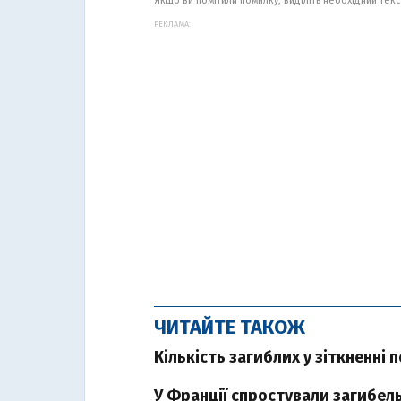
Якщо ви помітили помилку, виділіть необхідний текст
РЕКЛАМА:
ЧИТАЙТЕ ТАКОЖ
Кількість загиблих у зіткненні 
У Франції спростували загибель 