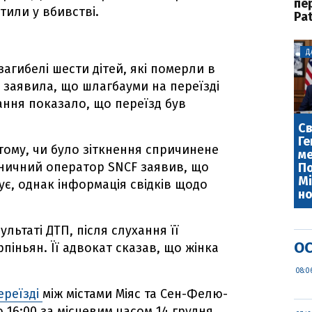
пе
тили у вбивстві.
Pat
Д
загибелі шести дітей, які померли в
ка заявила, що шлагбауми на переїзді
вання показало, що переїзд був
Св
Ге
тому, чи було зіткнення спричинене
ме
зничний оператор SNCF заявив, що
По
Мі
є, однак інформація свідків щодо
но
льтаті ДТП, після слухання її
ОС
рпіньян. Її адвокат сказав, що жінка
08:0
ереїзді
між містами Міяс та Сен-Фелю-
 16:00 за місцевим часом 14 грудня.