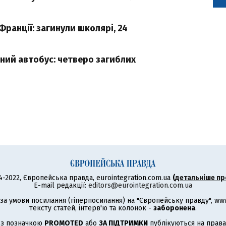
Франції: загинули школярі, 24
льний автобус: четверо загиблих
4-2022, Європейська правда, eurointegration.com.ua
(
детальніше пр
E-mail редакції:
editors@eurointegration.com.ua
а умови посилання (гіперпосилання) на "Європейську правду", www.
тексту статей, інтерв'ю та колонок -
заборонена
.
 з позначкою
PROMOTED
або
ЗА ПІДТРИМКИ
публікуються на права