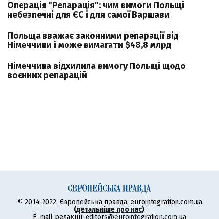
Операція "Репарація": чим вимоги Польщі
небезпечні для ЄС і для самої Варшави
Польща вважає законними репарації від
Німеччини і може вимагати $48,8 млрд
Німеччина відхилила вимогу Польщі щодо
воєнних репарацій
© 2014-2022, Європейська правда, eurointegration.com.ua
(
детальніше про нас
)
.
E-mail редакції:
editors@eurointegration.com.ua