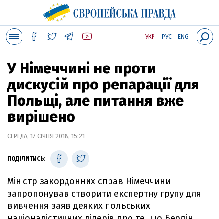
УКР
РУС
ENG
У Німеччині не проти
дискусій про репарації для
Польщі, але питання вже
вирішено
СЕРЕДА, 17 СІЧНЯ 2018, 15:21
ПОДІЛИТИСЬ:
Міністр закордонних справ Німеччини
запропонував створити експертну групу для
вивчення заяв деяких польських
націоналістичних лідерів про те, що Берлін