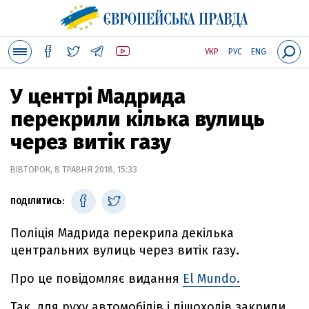
УКР
РУС
ENG
У центрі Мадрида
перекрили кілька вулиць
через витік газу
ВІВТОРОК, 8 ТРАВНЯ 2018, 15:33
ПОДІЛИТИСЬ:
Поліція Мадрида перекрила декілька
центральних вулиць через витік газу.
Про це повідомляє видання
El Mundo.
Так, для руху автомобілів і пішоходів закрили