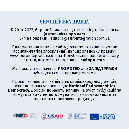
© 2014-2022, Європейська правда, eurointegration.com.ua
(
детальніше про нас
)
.
E-mail редакції:
editors@eurointegration.com.ua
Використання новин з сайту дозволено лише за умови
посилання (гіперпосилання) на "Європейську правду",
www.eurointegration.com.ua. Републікація повного тексту
статей, інтерв'ю та колонок -
заборонена
.
Матеріали з позначкою
PROMOTED
або
ЗА ПІДТРИМКИ
публікуються на правах реклами.
Проєкт втілюється за підтримки міжнародних донорів,
основне фінансування надає
National Endowment for
Democracy
. Донори не мають впливу на зміст публікацій та
можуть із ними не погоджуватися, відповідальність за
оцінки несе виключно редакція.