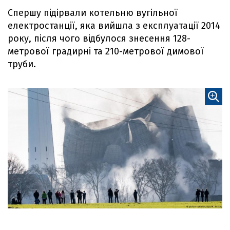
Cпершу підірвали котельню вугільної
електростанції, яка вийшла з експлуатації 2014
року, після чого відбулося знесення 128-
метрової градирні та 210-метрової димової
труби.