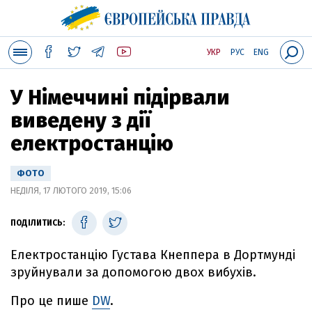
УКР
РУС
ENG
У Німеччині підірвали
виведену з дії
електростанцію
ФОТО
НЕДІЛЯ, 17 ЛЮТОГО 2019, 15:06
ПОДІЛИТИСЬ:
Електростанцію Густава Кнеппера в Дортмунді
зруйнували за допомогою двох вибухів.
Про це пише
DW
.