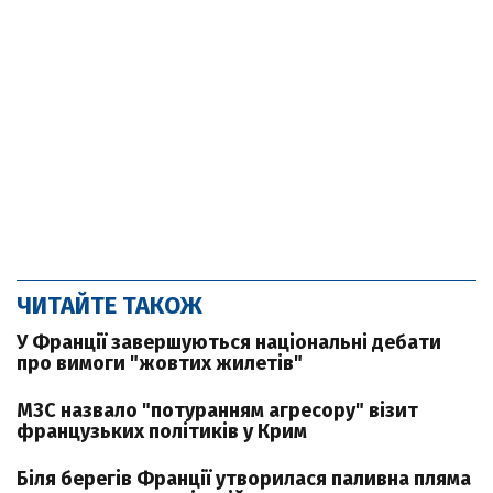
ЧИТАЙТЕ ТАКОЖ
У Франції завершуються національні дебати
про вимоги "жовтих жилетів"
МЗС назвало "потуранням агресору" візит
французьких політиків у Крим
Біля берегів Франції утворилася паливна пляма