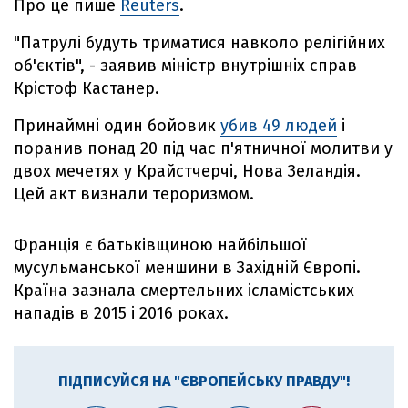
Про це пише
Reuters
.
"Патрулі будуть триматися навколо релігійних
об'єктів", - заявив міністр внутрішніх справ
Крістоф Кастанер.
Принаймні один бойовик
убив 49 людей
і
поранив понад 20 під час п'ятничної молитви у
двох мечетях у Крайстчерчі, Нова Зеландія.
Цей акт визнали тероризмом.
Франція є батьківщиною найбільшої
мусульманської меншини в Західній Європі.
Країна зазнала смертельних ісламістських
нападів в 2015 і 2016 роках.
ПІДПИСУЙСЯ НА "ЄВРОПЕЙСЬКУ ПРАВДУ"!