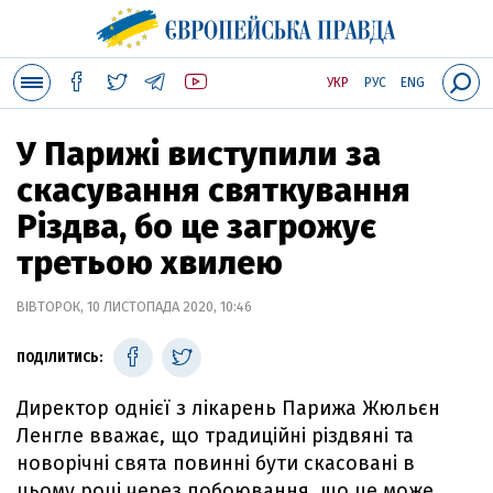
УКР
РУС
ENG
У Парижі виступили за
скасування святкування
Різдва, бо це загрожує
третьою хвилею
ВІВТОРОК, 10 ЛИСТОПАДА 2020, 10:46
ПОДІЛИТИСЬ:
Директор однієї з лікарень Парижа Жюльєн
Ленгле вважає, що традиційні різдвяні та
новорічні свята повинні бути скасовані в
цьому році через побоювання, що це може