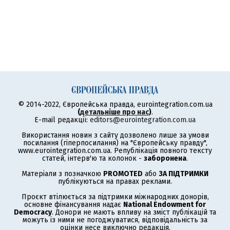
© 2014-2022, Європейська правда, eurointegration.com.ua
(
детальніше про нас
)
.
E-mail редакції:
editors@eurointegration.com.ua
Використання новин з сайту дозволено лише за умови
посилання (гіперпосилання) на "Європейську правду",
www.eurointegration.com.ua. Републікація повного тексту
статей, інтерв'ю та колонок -
заборонена
.
Матеріали з позначкою
PROMOTED
або
ЗА ПІДТРИМКИ
публікуються на правах реклами.
Проєкт втілюється за підтримки міжнародних донорів,
основне фінансування надає
National Endowment for
Democracy
. Донори не мають впливу на зміст публікацій та
можуть із ними не погоджуватися, відповідальність за
оцінки несе виключно редакція.