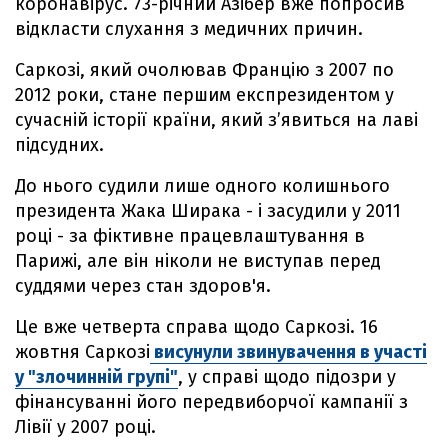
коронавірус. 73-річний Азібер вже попросив
відкласти слухання з медичних причин.
Саркозі, який очолював Францію з 2007 по
2012 роки, стане першим експрезидентом у
сучасній історії країни, який з’явиться на лаві
підсудних.
До нього судили лише одного колишнього
президента Жака Ширака - і засудили у 2011
році - за фіктивне працевлаштування в
Парижі, але він ніколи не виступав перед
суддями через стан здоров'я.
Це вже четверта справа щодо Саркозі. 16
жовтня Саркозі
висунули звинувачення в участі
у "злочинній групі"
, у справі щодо підозри у
фінансуванні його передвиборчої кампанії з
Лівії у 2007 році.