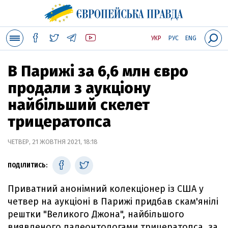
УКР
РУС
ENG
В Парижі за 6,6 млн євро
продали з аукціону
найбільший скелет
трицератопса
ЧЕТВЕР, 21 ЖОВТНЯ 2021, 18:18
ПОДІЛИТИСЬ:
Приватний анонімний колекціонер із США у
четвер на аукціоні в Парижі придбав скам'янілі
рештки "Великого Джона", найбільшого
виявленого палеонтологами трицератопса, за