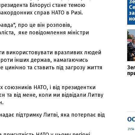
Зе
резидента Білорусі стане темою
Се
 закордонних справ НАТО в Ризі.
за
но
вда", про це він розповів,
ліста, яке повідомлення міністри
ити використовувати вразливих людей
 проти інших держав, намагаючись
Це цинічно та ставить під загрозу життя
Зе
пр
сіх союзників НАТО, і від президентки
яєн та від мене, коли ми відвідали Литву
н.
адає підтримку Литві, яка потерпає від
ОС
21:54
а присутність НАТО у цьому регіоні