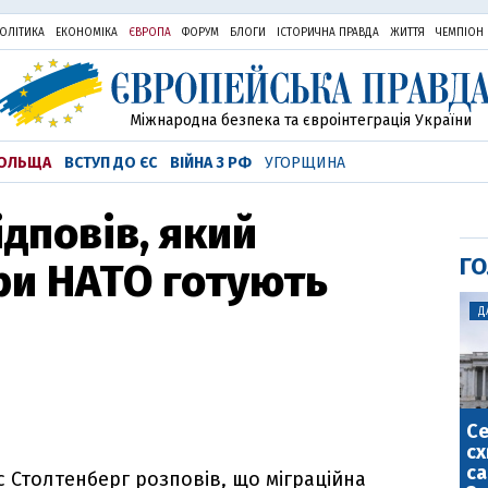
ОЛІТИКА
ЕКОНОМІКА
ЄВРОПА
ФОРУМ
БЛОГИ
ІСТОРИЧНА ПРАВДА
ЖИТТЯ
ЧЕМПІОН
Міжнародна безпека та євроінтеграція України
ОЛЬЩА
ВСТУП ДО ЄС
ВІЙНА З РФ
УГОРЩИНА
дповів, який
ГО
ри НАТО готують
Д
С
сх
са
 Столтенберг розповів, що міграційна