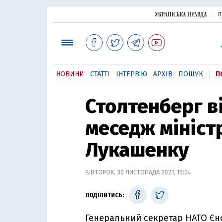
П
НОВИНИ
СТАТТІ
ІНТЕРВ'Ю
АРХІВ
ПОШУК
П
Столтенберг ві
меседж мініст
Лукашенку
ВІВТОРОК, 30 ЛИСТОПАДА 2021, 15:04
ПОДІЛИТИСЬ:
Генеральний секретар НАТО Єнс