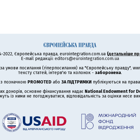
4-2022, Європейська правда, eurointegration.com.ua
(
детальніше пр
E-mail редакції:
editors@eurointegration.com.ua
а умови посилання (гіперпосилання) на "Європейську правду", www.
тексту статей, інтерв'ю та колонок -
заборонена
.
 з позначкою
PROMOTED
або
ЗА ПІДТРИМКИ
публікуються на права
их донорів, основне фінансування надає
National Endowment for 
жуть із ними не погоджуватися, відповідальність за оцінки несе в