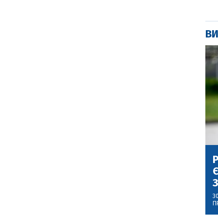
ВИ
Р
Є
З
3
П