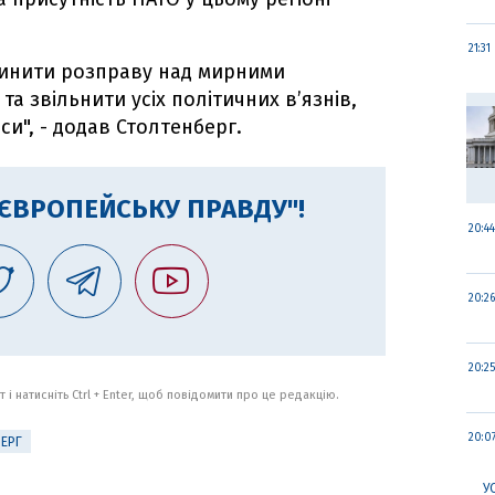
21:31
инити розправу над мирними
та звільнити усіх політичних в’язнів,
и", - додав Столтенберг.
"ЄВРОПЕЙСЬКУ ПРАВДУ"!
20:44
20:26
20:25
 і натисніть Ctrl + Enter, щоб повідомити про це редакцію.
20:0
ЕРГ
У