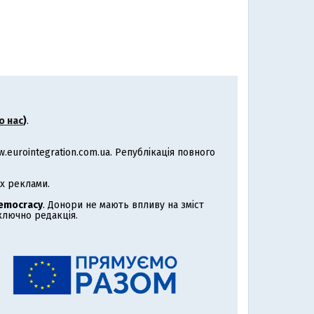
о нас
)
.
eurointegration.com.ua. Републікація повного
х реклами.
Democracy
. Донори не мають впливу на зміст
иключно редакція.