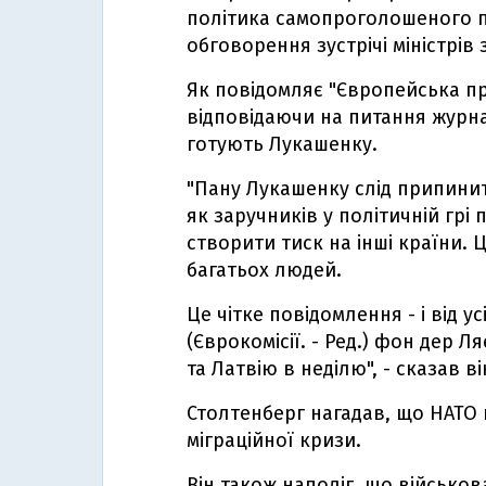
політика самопроголошеного п
обговорення зустрічі міністрів
Як повідомляє "Європейська пра
відповідаючи на питання журна
готують Лукашенку.
"Пану Лукашенку слід припин
як заручників у політичній грі
створити тиск на інші країни. 
багатьох людей.
Це чітке повідомлення - і від у
(Єврокомісії. - Ред.) фон дер Л
та Латвію в неділю", - сказав ві
Столтенберг нагадав, що НАТО н
міграційної кризи.
Він також наполіг, що військов