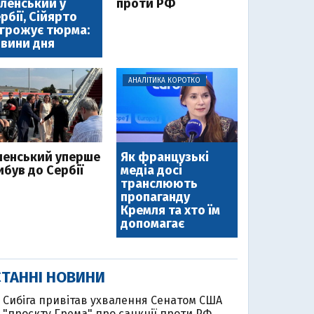
ленський у
проти РФ
рбії, Сійярто
грожує тюрма:
вини дня
АНАЛІТИКА КОРОТКО
ленський уперше
Як французькі
ибув до Сербії
медіа досі
транслюють
пропаганду
Кремля та хто їм
допомагає
ТАННІ НОВИНИ
Cибіга привітав ухвалення Сенатом США
"проєкту Грема" про санкції проти РФ