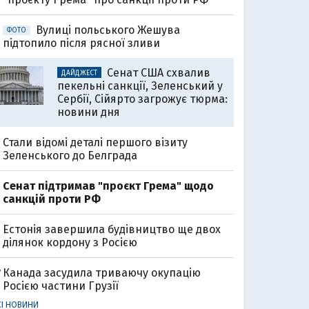
Вулиці польського Жешува
ФОТО
підтопило після рясної зливи
Сенат США схвалив
ДАЙДЖЕСТ
пекельні санкції, Зеленський у
Сербії, Сійярто загрожує тюрма:
новини дня
Стали відомі деталі першого візиту
Зеленського до Белграда
Cенат підтримав "проєкт Грема" щодо
санкцій проти РФ
Естонія завершила будівництво ще двох
ділянок кордону з Росією
Канада засудила триваючу окупацію
7
Росією частини Грузії
СІ НОВИНИ