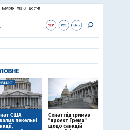
ТАБЛОID
MEZHA
ДОСТУП
УКР
РУС
ENG
ЛОВНЕ
АЙДЖЕСТ
енат США
Cенат підтримав
валив пекельні
"проєкт Грема"
нкції,
щодо санкцій