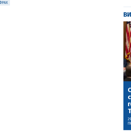
ИФРАХ
ВИ
С
с
г
2
П