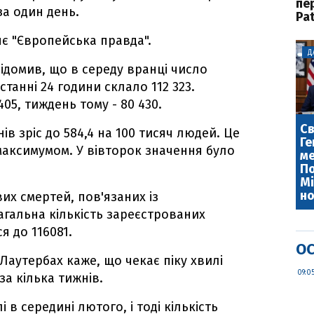
пе
а один день.
Pat
яє "Європейська правда".
Д
відомив, що в середу вранці число
танні 24 години склало 112 323.
05, тиждень тому - 80 430.
Св
ів зріс до 584,4 на 100 тисяч людей. Це
Ге
максимумом. У вівторок значення було
ме
По
Мі
но
их смертей, пов'язаних із
агальна кількість зареєстрованих
я до 116081.
ОС
Лаутербах каже, що чекає піку хвилі
09:0
за кілька тижнів.
 в середині лютого, і тоді кількість