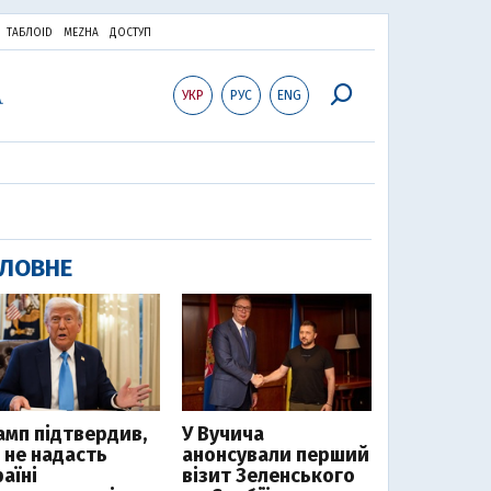
ТАБЛОID
MEZHA
ДОСТУП
УКР
РУС
ENG
ЛОВНЕ
амп підтвердив,
У Вучича
 не надасть
анонсували перший
аїні
візит Зеленського