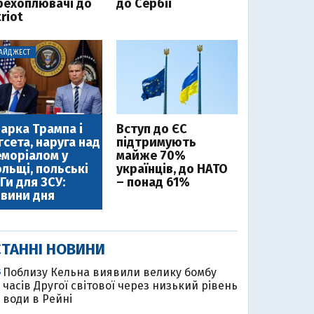
рехоплювачі до
до Сербії
riot
АЙДЖЕСТ
арка Трампа і
Вступ до ЄС
гсета, наруга над
підтримують
моріалом у
майже 70%
льщі, польські
українців, до НАТО
Ги для ЗСУ:
– понад 61%
вини дня
ТАННІ НОВИНИ
Поблизу Кельна виявили велику бомбу
5
часів Другої світової через низький рівень
води в Рейні