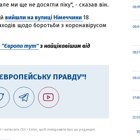
ле ми ще не досягли піку", - сказав він.
08:59
ей
вийшли на вулиці Німеччини
18
заходів щодо боротьби з коронавірусом
08:41
л "Європа тут"
з найцікавішим від
08:21
"ЄВРОПЕЙСЬКУ ПРАВДУ"!
08:0
07:48
22:03
 і натисніть Ctrl + Enter, щоб повідомити про це редакцію.
У