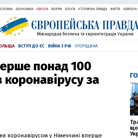
ОЛІТИКА
ЕКОНОМІКА
ЄВРОПА
ФОРУМ
БЛОГИ
ІСТОРИЧНА ПРАВДА
ЖИТТЯ
ЧЕМПІОН
Міжнародна безпека та євроінтеграція України
ОЛЬЩА
ВСТУП ДО ЄС
ВІЙНА З РФ
УГОРЩИНА
перше понад 100
ГО
в коронавірусу за
Тр
що
Укр
ня коронавірусом у Німеччині вперше