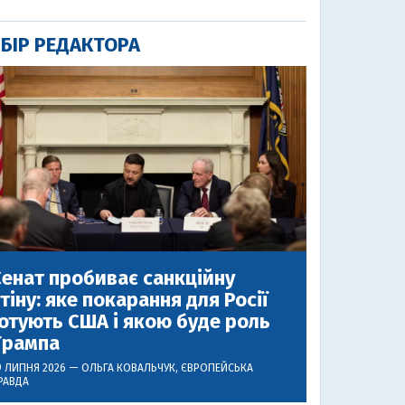
БІР РЕДАКТОРА
енат пробиває санкційну
тіну: яке покарання для Росії
отують США і якою буде роль
Трампа
9 ЛИПНЯ 2026 —
ОЛЬГА КОВАЛЬЧУК
, ЄВРОПЕЙСЬКА
РАВДА