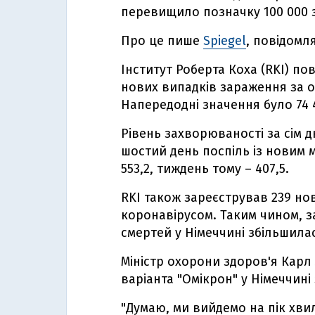
перевищило позначку 100 000 з
Про це пише
Spiegel
, повідомл
Інститут Роберта Коха (RKI) по
нових випадків зараження за ос
Напередодні значення було 74 4
Рівень захворюваності за сім дн
шостий день поспіль із новим 
553,2, тиждень тому – 407,5.
RKI також зареєстрував 239 нов
коронавірусом. Таким чином, з
смертей у Німеччині збільшилас
Міністр охорони здоров'я Карл 
варіанта "Омікрон" у Німеччині 
"Думаю, ми вийдемо на пік хвилі