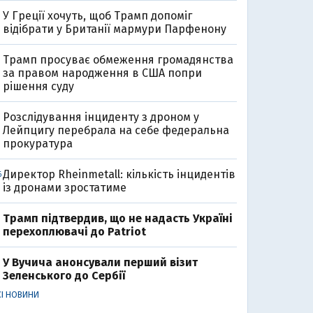
У Греції хочуть, щоб Трамп допоміг
відібрати у Британії мармури Парфенону
Трамп просуває обмеження громадянства
за правом народження в США попри
рішення суду
Розслідування інциденту з дроном у
Лейпцигу перебрала на себе федеральна
прокуратура
Директор Rheinmetall: кількість інцидентів
6
із дронами зростатиме
Трамп підтвердив, що не надасть Україні
перехоплювачі до Patriot
У Вучича анонсували перший візит
Зеленського до Сербії
СІ НОВИНИ