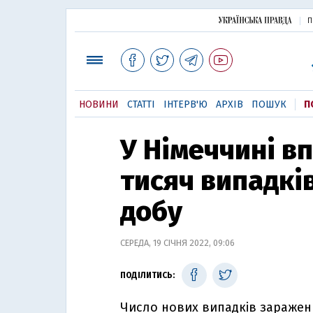
П
НОВИНИ
СТАТТІ
ІНТЕРВ'Ю
АРХІВ
ПОШУК
П
У Німеччині в
тисяч випадкі
добу
СЕРЕДА, 19 СІЧНЯ 2022, 09:06
ПОДІЛИТИСЬ:
Число нових випадків заражен