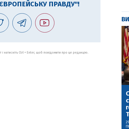
"ЄВРОПЕЙСЬКУ ПРАВДУ"!
ВИ
 і натисніть Ctrl + Enter, щоб повідомити про це редакцію.
С
с
г
2
П