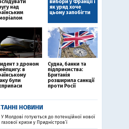
зслідувати
вибори у Франції і
ругу над
як уряд хоче
раїнським
цьому запобігти
моріалом
цидент з дроном
Судна, банки та
ейпцигу: в
підприємства:
раїнському
Британія
таку були
розширила санкції
єприпаси
проти Росії
ТАННІ НОВИНИ
У Молдові готуються до потенційної нової
газової кризи у Придністров’ї