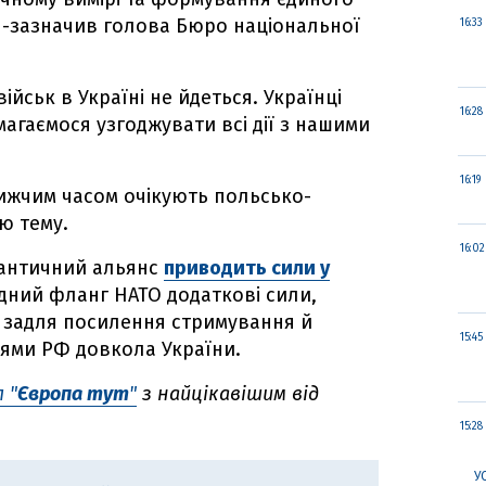
", -зазначив голова Бюро національної
16:33
ійськ в Україні не йдеться. Українці
16:28
магаємося узгоджувати всі дії з нашими
16:19
лижчим часом очікують польсько-
ю тему.
16:02
лантичний альянс
приводить сили у
ідний фланг НАТО додаткові сили,
, задля посилення стримування й
15:45
діями РФ довкола України.
 "
Європа тут
"
з найцікавішим від
15:28
У