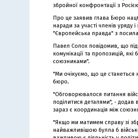
збройної конфронтації з Росіє
Про це заявив глава Бюро нац
наради за участі членів уряду 
"Європейська правда" з посил
Павел Солох повідомив, що під
комунікації та пропозицій, які
союзниками".
"Ми очікуємо, що це станеться
бюро.
"Обговорювалося питання війс
поділитися деталями", - додав
зараз є координація між союзн
"Якщо ми матимем справу зі з
найважливішою булла б військо
важливою є діяльність у політ