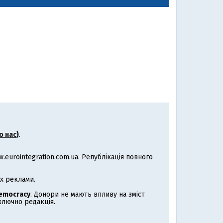
о нас
)
.
eurointegration.com.ua. Републікація повного
х реклами.
Democracy
. Донори не мають впливу на зміст
иключно редакція.