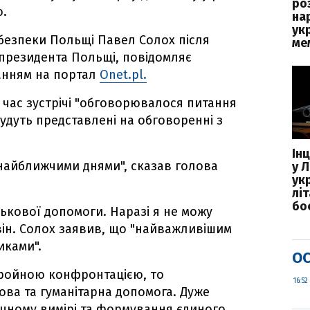
ро
ю.
на
ук
безпеки Польщі Павел Солох після
ме
і президента Польщі, повідомляє
анням на портал
Onet.pl.
 час зустрічі "обговорювалося питання
 будуть представлені на обговоренні з
Ін
 найближчими днями", сказав голова
у Л
ук
лі
бо
ькової допомоги. Наразі я не можу
 він. Солох заявив, що "найважливішим
иками".
ОС
бройною конфронтацією, то
16:52
ва та гуманітарна допомога. Дуже
ичному вимірі та формування єдиного