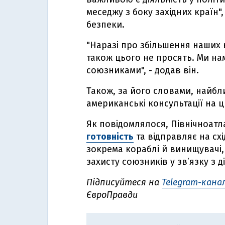
меседжу з боку західних країн
безпеки.
"Наразі про збільшення наших в
також цього не просять. Ми на
союзниками", - додав він.
Також, за його словами, найб
американські консультації на ц
Як повідомлялося, Північноат
готовність
та відправляє на сх
зокрема кораблі й винищувачі
захисту союзників у зв’язку з 
Підписуйтеся на
Telegram-канал
ЄвроПравди