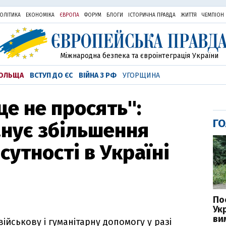
ОЛІТИКА
ЕКОНОМІКА
ЄВРОПА
ФОРУМ
БЛОГИ
ІСТОРИЧНА ПРАВДА
ЖИТТЯ
ЧЕМПІОН
Міжнародна безпека та євроінтеграція України
ОЛЬЩА
ВСТУП ДО ЄС
ВІЙНА З РФ
УГОРЩИНА
це не просять":
ГО
нує збільшення
сутності в Україні
По
Ук
ви
ійськову і гуманітарну допомогу у разі