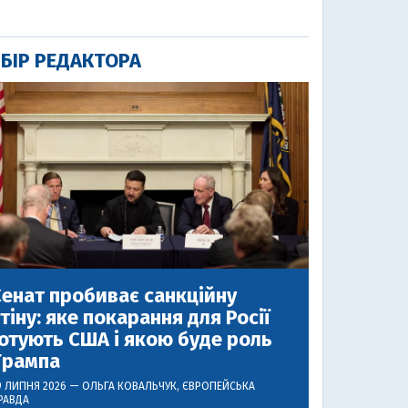
БІР РЕДАКТОРА
енат пробиває санкційну
тіну: яке покарання для Росії
отують США і якою буде роль
Трампа
9 ЛИПНЯ 2026 —
ОЛЬГА КОВАЛЬЧУК
, ЄВРОПЕЙСЬКА
РАВДА