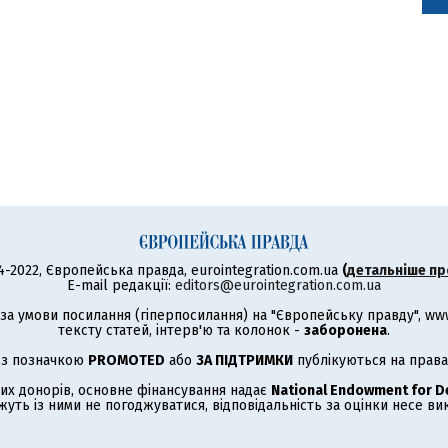
4-2022, Європейська правда, eurointegration.com.ua
(
детальніше пр
E-mail редакції:
editors@eurointegration.com.ua
а умови посилання (гіперпосилання) на "Європейську правду", www.
тексту статей, інтерв'ю та колонок -
заборонена
.
 з позначкою
PROMOTED
або
ЗА ПІДТРИМКИ
публікуються на права
их донорів, основне фінансування надає
National Endowment for 
жуть із ними не погоджуватися, відповідальність за оцінки несе в