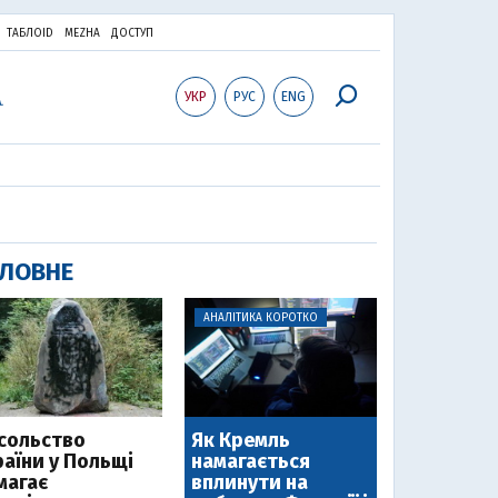
ТАБЛОID
MEZHA
ДОСТУП
УКР
РУС
ENG
ЛОВНЕ
АНАЛІТИКА КОРОТКО
сольство
Як Кремль
раїни у Польщі
намагається
магає
вплинути на