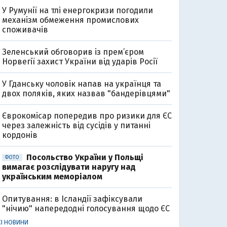
У Румунії на тлі енергокризи погодили
механізм обмеження промислових
споживачів
Зеленський обговорив із прем’єром
Норвегії захист України від ударів Росії
У Гданську чоловік напав на українця та
двох поляків, яких назвав "бандерівцями"
Єврокомісар попередив про ризики для ЄС
через залежність від сусідів у питанні
кордонів
Посольство України у Польщі
ФОТО
вимагає розслідувати наругу над
українським меморіалом
Опитування: в Ісландії зафіксували
"нічию" напередодні голосування щодо ЄС
СІ НОВИНИ