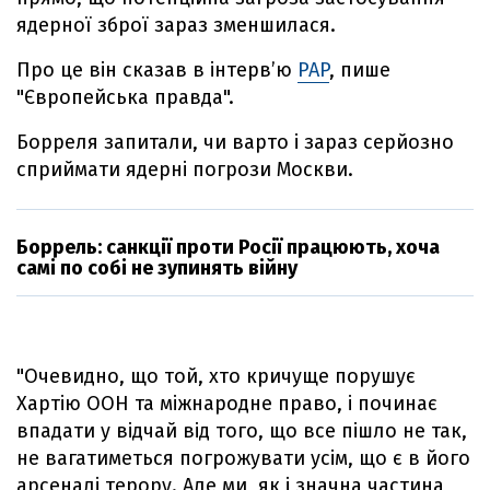
ядерної зброї зараз зменшилася.
Про це він сказав в інтерв’ю
PAP
, пише
"Європейська правда".
Борреля запитали, чи варто і зараз серйозно
сприймати ядерні погрози Москви.
Боррель: санкції проти Росії працюють, хоча
самі по собі не зупинять війну
"Очевидно, що той, хто кричуще порушує
Хартію ООН та міжнародне право, і починає
впадати у відчай від того, що все пішло не так,
не вагатиметься погрожувати усім, що є в його
арсеналі терору. Але ми, як і значна частина