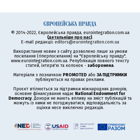
© 2014-2022, Європейська правда, eurointegration.com.ua
(
детальніше про нас
)
.
E-mail редакції:
editors@eurointegration.com.ua
Використання новин з сайту дозволено лише за умови
посилання (гіперпосилання) на "Європейську правду",
www.eurointegration.com.ua. Републікація повного тексту
статей, інтерв'ю та колонок -
заборонена
.
Матеріали з позначкою
PROMOTED
або
ЗА ПІДТРИМКИ
публікуються на правах реклами.
Проєкт втілюється за підтримки міжнародних донорів,
основне фінансування надає
National Endowment for
Democracy
. Донори не мають впливу на зміст публікацій та
можуть із ними не погоджуватися, відповідальність за
оцінки несе виключно редакція.