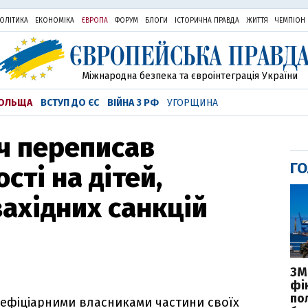
ОЛІТИКА
ЕКОНОМІКА
ЄВРОПА
ФОРУМ
БЛОГИ
ІСТОРИЧНА ПРАВДА
ЖИТТЯ
ЧЕМПІОН
Міжнародна безпека та євроінтеграція України
ОЛЬЩА
ВСТУП ДО ЄС
ВІЙНА З РФ
УГОРЩИНА
ч переписав
ГО
сті на дітей,
західних санкцій
ЗМІ
фі
по
нефіціарними власниками частини своїх