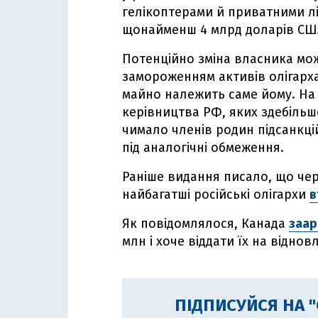
гелікоптерами й приватними літ
щонайменш 4 млрд доларів СШ
Потенційно зміна власника мож
замороженням активів олігарха
майно належить саме йому. На 
керівництва РФ, яких здебільш
чимало членів родин підсанкці
під аналогічні обмеження.
Раніше видання писало, що чере
найбагатші російські олігархи
в
Як повідомлялося, Канада
заар
млн і хоче віддати їх на віднов
ПІДПИСУЙСЯ НА 