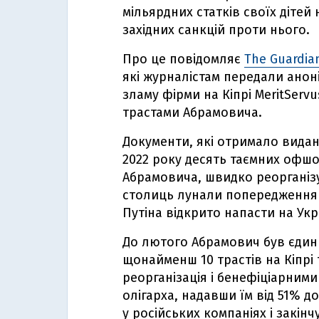
мільярдних статків своїх дітей
західних санкцій проти нього.
Про це повідомляє
The Guardia
які журналістам передали анон
зламу фірми на Кіпрі MeritServ
трастами Абрамовича.
Документи, які отримало видан
2022 року десять таємних офшо
Абрамовича, швидко реорганізув
столиць лунали попередження п
Путіна відкрито напасти на Укр
До лютого Абрамович був єди
щонайменш 10 трастів на Кіпрі 
реорганізація і бенефіціарним
олігарха, надавши їм від 51% д
у російських компаніях і закін