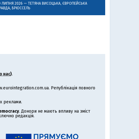
0 ЛИПНЯ 2026 —
ТЕТЯНА ВИСОЦЬКА
, ЄВРОПЕЙСЬКА
РАВДА, БРЮССЕЛЬ
о нас
)
.
eurointegration.com.ua. Републікація повного
х реклами.
Democracy
. Донори не мають впливу на зміст
иключно редакція.