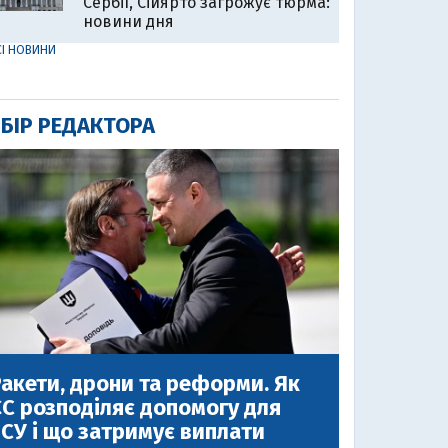
Сербії, Сійярто загрожує тюрма:
новини дня
СІ НОВИНИ
БІР РЕДАКТОРА
акети, дрони та реформи. Як
С розподіляє допомогу для
СУ і що затримує виплати