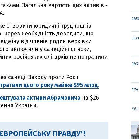
аками. Загальна вартість цих активів -
А.
08:53
е створити юридичні труднощі із
, через необхідність доводити, що
08:43
відміну від членів родин верхівки
ого включили у санкційні списки,
йних російських олігархів не потрапили
08:17
з санкції Заходу проти Росії
тратили цього року майже $95 млрд.
21:54
ештувала активи Абрамовича
на $26
лення України.
21:31
"ЄВРОПЕЙСЬКУ ПРАВДУ"!