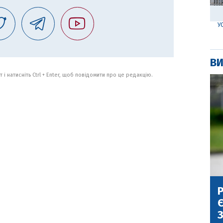
У
ВИ
 і натисніть Ctrl + Enter, щоб повідомити про це редакцію.
Р
Є
З