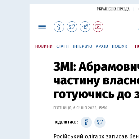
П
НОВИНИ
СТАТТІ
ІНТЕРВ'Ю
АРХІВ
ПОШУК
П
ЗМІ: Абрамови
частину власно
готуючись до 
П'ЯТНИЦЯ, 6 СІЧНЯ 2023, 15:50
ПОДІЛИТИСЬ:
Російський олігарх записав бе