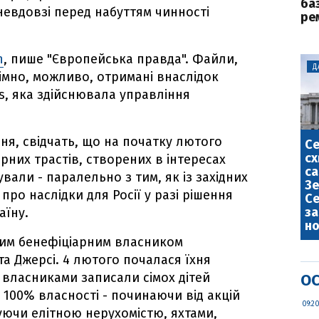
ба
 невдовзі перед набуттям чинності
ре
n
, пише "Європейська правда". Файли,
Д
імно, можливо, отримані внаслідок
us, яка здійснювала управління
ня, свідчать, що на початку лютого
С
сх
рних трастів, створених в інтересах
са
али - паралельно з тим, як із західних
Зе
ро наслідки для Росії у разі рішення
Се
за
аїну.
но
ним бенефіціарним власником
та Джерсі. 4 лютого почалася їхня
и власниками записали сімох дітей
ОС
о 100% власності - починаючи від акцій
09:2
чуючи елітною нерухомістю, яхтами,