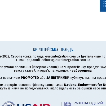
3
П
4-2022, Європейська правда, eurointegration.com.ua
(
детальніше пр
E-mail редакції:
editors@eurointegration.com.ua
а умови посилання (гіперпосилання) на "Європейську правду", www.
тексту статей, інтерв'ю та колонок -
заборонена
.
 з позначкою
PROMOTED
або
ЗА ПІДТРИМКИ
публікуються на права
их донорів, основне фінансування надає
National Endowment for 
жуть із ними не погоджуватися, відповідальність за оцінки несе в