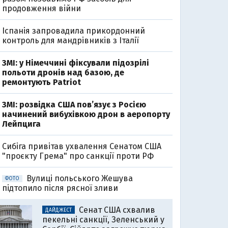
продовження війни
Іспанія запровадила прикордонний
контроль для мандрівників з Італії
ЗМІ: у Німеччині фіксували підозрілі
польоти дронів над базою, де
ремонтують Patriot
ЗМІ: розвідка США пов’язує з Росією
начинений вибухівкою дрон в аеропорту
Лейпцига
Cибіга привітав ухвалення Сенатом США
"проєкту Грема" про санкції проти РФ
Вулиці польського Жешува
ФОТО
підтопило після рясної зливи
Сенат США схвалив
ДАЙДЖЕСТ
пекельні санкції, Зеленський у