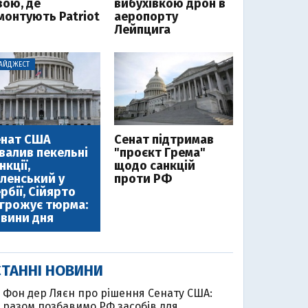
зою, де
вибухівкою дрон в
монтують Patriot
аеропорту
Лейпцига
АЙДЖЕСТ
енат США
Cенат підтримав
валив пекельні
"проєкт Грема"
нкції,
щодо санкцій
ленський у
проти РФ
рбії, Сійярто
грожує тюрма:
вини дня
ТАННІ НОВИНИ
Фон дер Ляєн про рішення Сенату США:
0
разом позбавимо РФ засобів для