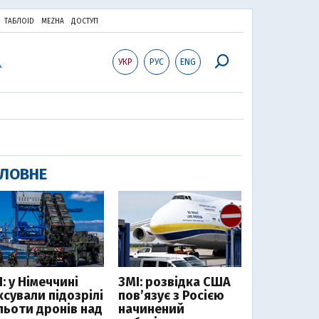
ТАБЛОID
MEZHA
ДОСТУП
УКР
РУС
ENG
ЛОВНЕ
: у Німеччині
ЗМІ: розвідка США
ксували підозрілі
пов’язує з Росією
льоти дронів над
начинений