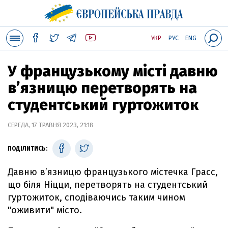
УКР
РУС
ENG
У французькому місті давню
в’язницю перетворять на
студентський гуртожиток
СЕРЕДА, 17 ТРАВНЯ 2023, 21:18
ПОДІЛИТИСЬ:
Давню в’язницю французького містечка Грасс,
що біля Ніцци, перетворять на студентський
гуртожиток, сподіваючись таким чином
"оживити" місто.