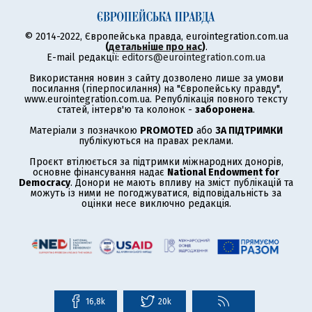
© 2014-2022, Європейська правда, eurointegration.com.ua
(
детальніше про нас
)
.
E-mail редакції:
editors@eurointegration.com.ua
Використання новин з сайту дозволено лише за умови
посилання (гіперпосилання) на "Європейську правду",
www.eurointegration.com.ua. Републікація повного тексту
статей, інтерв'ю та колонок -
заборонена
.
Матеріали з позначкою
PROMOTED
або
ЗА ПІДТРИМКИ
публікуються на правах реклами.
Проєкт втілюється за підтримки міжнародних донорів,
основне фінансування надає
National Endowment for
Democracy
. Донори не мають впливу на зміст публікацій та
можуть із ними не погоджуватися, відповідальність за
оцінки несе виключно редакція.
16,8k
20k