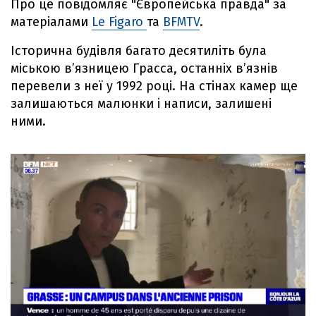
Про це повідомляє "Європейська правда" за
матеріалами
Le Figaro
та
BFMTV
.
Історична будівля багато десятиліть була
міською в’язницею Грасса, останніх в’язнів
перевели з неї у 1992 році. На стінах камер ще
залишаються малюнки і написи, залишені
ними.