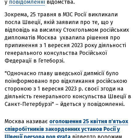
у
повідомленні
відомства.
Зокрема, 25 травня в МЗС Росії викликали
посла Швеції, якій заявили про те, що у
відповідь на висилку Стокгольмом російських
дипломатів Москва ухвалила рішення про
припинення з 1 вересня 2023 року діяльності
генерального консульства Російської
Федерації в Гетеборзі.
"Одночасно главу шведської дипмісії було
поінформовано про відкликання російською
стороною з 1 вересня 2023 р. своєї згоди на
діяльність генерального консульства Швеції в
Санкт-Петербурзі" – йдеться у повідомленні.
Москва називає
оголошення 25 квітня п'ятьох
співробітників закордонних установ Росії у
Швеції persona non grata
відверто ворожим