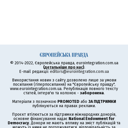
© 2014-2022, Європейська правда, eurointegration.com.ua
(
детальніше про нас
)
.
E-mail редакції:
editors@eurointegration.com.ua
Використання новин з сайту дозволено лише за умови
посилання (гіперпосилання) на "Європейську правду",
www.eurointegration.com.ua. Републікація повного тексту
статей, інтерв'ю та колонок -
заборонена
.
Матеріали з позначкою
PROMOTED
або
ЗА ПІДТРИМКИ
публікуються на правах реклами.
Проєкт втілюється за підтримки міжнародних донорів,
основне фінансування надає
National Endowment for
Democracy
. Донори не мають впливу на зміст публікацій та
можуть із ними не погоджуватися, відповідальність за