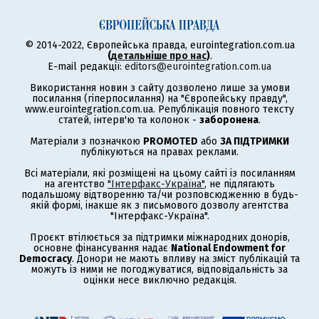
© 2014-2022, Європейська правда, eurointegration.com.ua
(
детальніше про нас
)
.
E-mail редакції:
editors@eurointegration.com.ua
Використання новин з сайту дозволено лише за умови
посилання (гіперпосилання) на "Європейську правду",
www.eurointegration.com.ua. Републікація повного тексту
статей, інтерв'ю та колонок -
заборонена
.
Матеріали з позначкою
PROMOTED
або
ЗА ПІДТРИМКИ
публікуються на правах реклами.
Всі матеріали, які розміщені на цьому сайті із посиланням
на агентство
"Інтерфакс-Україна"
, не підлягають
подальшому відтворенню та/чи розповсюдженню в будь-
якій формі, інакше як з письмового дозволу агентства
"Інтерфакс-Україна".
Проєкт втілюється за підтримки міжнародних донорів,
основне фінансування надає
National Endowment for
Democracy
. Донори не мають впливу на зміст публікацій та
можуть із ними не погоджуватися, відповідальність за
оцінки несе виключно редакція.