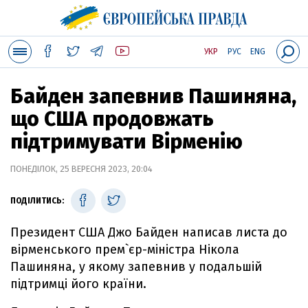
УКР
РУС
ENG
Байден запевнив Пашиняна,
що США продовжать
підтримувати Вірменію
ПОНЕДІЛОК, 25 ВЕРЕСНЯ 2023, 20:04
ПОДІЛИТИСЬ:
Президент США Джо Байден написав листа до
вірменського прем`єр-міністра Нікола
Пашиняна, у якому запевнив у подальшій
підтримці його країни.