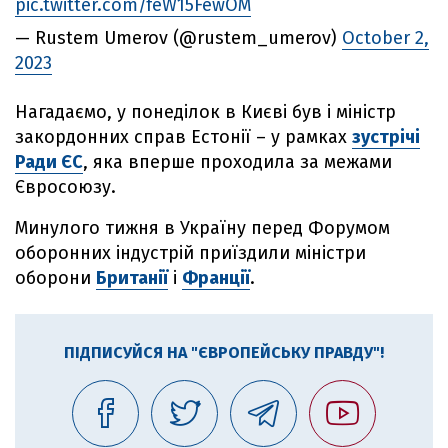
pic.twitter.com/feW15FewOM
— Rustem Umerov (@rustem_umerov)
October 2,
2023
Нагадаємо, у понеділок в Києві був і міністр
закордонних справ Естонії – у рамках
зустрічі
Ради ЄС
, яка вперше проходила за межами
Євросоюзу.
Минулого тижня в Україну перед Форумом
оборонних індустрій приїздили міністри
оборони
Британії
і
Франції
.
ПІДПИСУЙСЯ НА "ЄВРОПЕЙСЬКУ ПРАВДУ"!