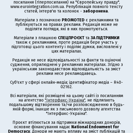
посилання (гіперпосилання) на "Європейську правду",
www.eurointegration.com.ua. Републікація повного тексту
статей, інтерв'ю та колонок -
заборонена
.
Матеріали з позначкою
PROMOTED
є рекламними та
публікуються на правах реклами. Редакція може не
поділяти погляди, які в них промотуються.
Матеріали з плашкою
СПЕЦПРОЄКТ
та
ЗА ПІДТРИМКИ
також є рекламними, проте редакція бере участь у
підготовці цього контенту і поділяє думки, висловлені у
цих матеріалах.
Редакція не несе відповідальності за факти та оціночні
судження, оприлюднені у рекламних матеріалах. Згідно з
українським законодавством відповідальність за зміст
реклами несе рекламодавець.
Суб'єкт у сфері онлайн-медіа; ідентифікатор медіа – R40-
02162.
Всі матеріали, які розміщені на цьому сайті із посиланням
на агентство
"Інтерфакс-Україна"
, не підлягають
подальшому відтворенню та/чи розповсюдженню в будь-
якій формі, інакше як з письмового дозволу агентства
"Інтерфакс-Україна".
Проєкт втілюється за підтримки міжнародних донорів,
основне фінансування надає
National Endowment for
Democracy
. Донори не мають впливу на зміст публікацій та