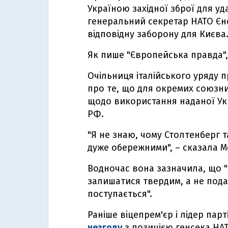
Україною західної зброї для уда
генеральний секретар НАТО Єн
відповідну заборону для Києва
Як пише "Європейська правда"
Очільниця італійського уряду 
про те, що для окремих союзн
щодо використання наданої Укр
РФ.
"Я не знаю, чому Столтенберг т
дуже обережними", – сказала М
Водночас вона зазначила, що "
залишатися твердим, а не пода
поступається".
Раніше віцепрем'єр і лідер парт
незгоду
з позицією генсека НАТ