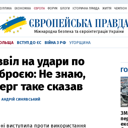
ОЛІТИКА
ЕКОНОМІКА
ЄВРОПА
ФОРУМ
БЛОГИ
ІСТОРИЧНА ПРАВДА
ЖИТТЯ
ЧЕМПІОН
Міжнародна безпека та євроінтеграція України
ОЛЬЩА
ВСТУП ДО ЄС
ВІЙНА З РФ
УГОРЩИНА
звіл на удари по
ГО
броєю: Не знаю,
ерг таке сказав
—
АНДРІЙ СИНЯВСЬКИЙ
ЗМ
пе
ек
оні виступила проти використання