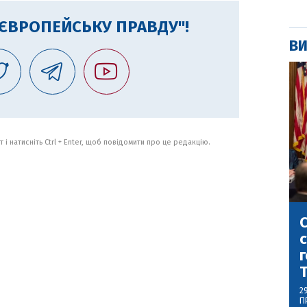
"ЄВРОПЕЙСЬКУ ПРАВДУ"!
ВИ
 і натисніть Ctrl + Enter, щоб повідомити про це редакцію.
С
с
г
2
П