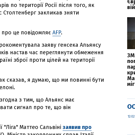
Єв
рів по території Росії після того, як
вій
с Столтенберг закликав зняти
.
, про це повідомляє
AFP
.
прокоментувала заяву генсека Альянсу
иків настав час переглянути обмеження
ЗМІ
аїні зброї проти цілей на території
по
па
кр
Ма
ак сказав, я думаю, що ми повинні бути
міг
елоні.
згодна з тим, що Альянс має
ОС
вати сигнал про те, що він
12:02
ії "Ліга" Маттео Сальвіні
заявив про
О. Міністр закордонних справ Італії