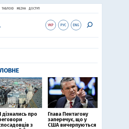
ТАБЛОID
MEZHA
ДОСТУП
УКР
РУС
ENG
ЛОВНЕ
І дізнались про
Глава Пентагону
реговори
заперечує, що у
спосадовців з
США вичерпуються