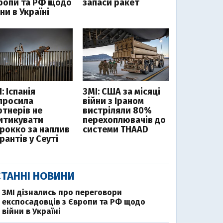
ропи та РФ щодо
запаси ракет
ни в Україні
: Іспанія
ЗМІ: США за місяці
просила
війни з Іраном
ртнерів не
вистріляли 80%
итикувати
перехоплювачів до
рокко за наплив
системи THAAD
рантів у Сеуті
ТАННІ НОВИНИ
ЗМІ дізнались про переговори
експосадовців з Європи та РФ щодо
війни в Україні