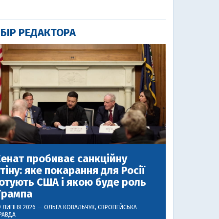
БІР РЕДАКТОРА
енат пробиває санкційну
тіну: яке покарання для Росії
отують США і якою буде роль
Трампа
9 ЛИПНЯ 2026 —
ОЛЬГА КОВАЛЬЧУК
, ЄВРОПЕЙСЬКА
РАВДА