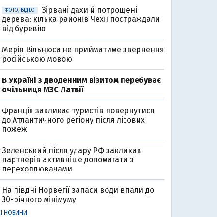
Зірвані дахи й потрощені
ФОТО, ВІДЕО
дерева: кілька районів Чехії постраждали
від буревію
Мерія Вільнюса не прийматиме звернення
російською мовою
В Україні з дводенним візитом перебуває
очільниця МЗС Латвії
Франція закликає туристів повернутися
до Атлантичного регіону після лісових
пожеж
Зеленський після удару РФ закликав
партнерів активніше допомагати з
перехоплювачами
На півдні Норвегії запаси води впали до
30-річного мінімуму
СІ НОВИНИ