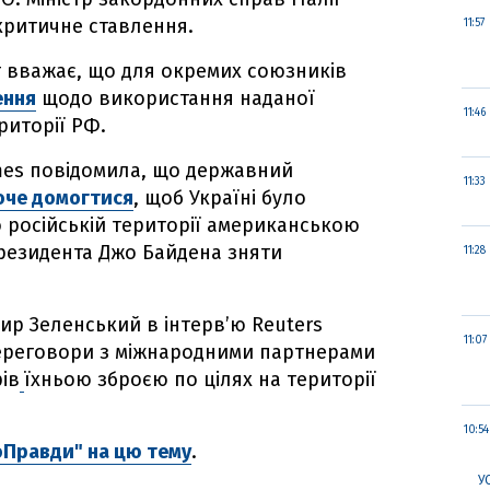
критичне ставлення.
11:57
г вважає, що для окремих союзників
ення
щодо використання наданої
11:46
риторії РФ.
mes повідомила, що державний
11:33
оче домогтися
, щоб Україні було
 російській території американською
президента Джо Байдена зняти
11:28
р Зеленський в інтерв’ю Reuters
11:07
переговори з міжнародними партнерами
ів
їхньою зброєю по цілях на території
10:54
оПравди" на цю тему
.
У