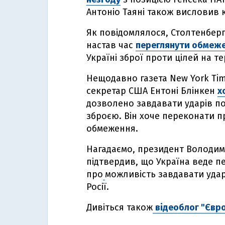
Антоніо Таяні також висловив 
Як повідомлялося, Столтенбер
настав час
переглянути обмеж
Україні зброї проти цілей на те
Нещодавно газета New York Ti
секретар США Ентоні Блінкен
х
дозволено завдавати ударів по
зброєю. Він хоче переконати 
обмеження.
Нагадаємо, президент Володими
підтвердив, що Україна веде 
про
можливість завдавати удар
Росії.
Дивіться також
відеоблог "Євр